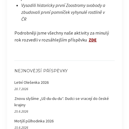
Vysadili historicky první Zoostromy svobody a
zbudovali první pomníček vyhynulé rostlině v
ČR
Podrobněji jsme všechny naše aktivity za minulý
rok rozvedli v rozsáhlejším příspěvku
ZDE
NEJNOVĚJŠÍ PŘÍSPĚVKY
Letní Olešenka 2026
20.7.2026
Znovu slyšíme „Už-du-du-du“. Dudci se vracejí do české
krajiny
25.6.2026
Motýlí půlhodinka 2026
15.6.2026