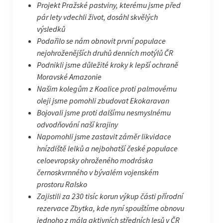
Projekt Pražské pastviny, kterému jsme před
pár lety vdechli život, dosáhl skvělých
výsledků
Podařilo se nám obnovit první populace
nejohroženějších druhů denních motýlů ČR
Podnikli jsme důležité kroky k lepší ochraně
Moravské Amazonie
Našim kolegům z Koalice proti palmovému
oleji jsme pomohli zbudovat Ekokaravan
Bojovali jsme proti dalšímu nesmyslnému
odvodňování naší krajiny
Napomohli jsme zastavit záměr likvidace
hnízdiště lelků a nejbohatší české populace
celoevropsky ohroženého modráska
černoskvrnného v bývalém vojenském
prostoru Ralsko
Zajistili za 230 tisíc korun výkup části přírodní
rezervace Zbytka, kde nyní spouštíme obnovu
jednoho z mála aktivních středních lesů v ČR