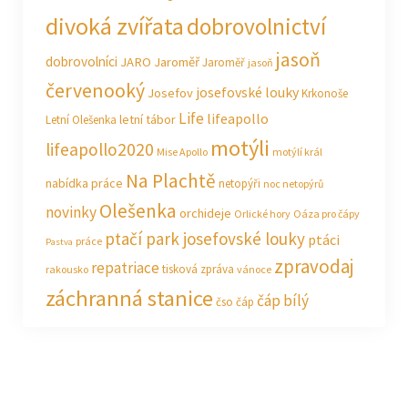
divoká zvířata
dobrovolnictví
jasoň
dobrovolníci
JARO Jaroměř
Jaroměř
jasoň
červenooký
josefovské louky
Josefov
Krkonoše
Life
lifeapollo
letní tábor
Letní Olešenka
motýli
lifeapollo2020
Mise Apollo
motýlí král
Na Plachtě
nabídka práce
netopýři
noc netopýrů
Olešenka
novinky
orchideje
Orlické hory
Oáza pro čápy
ptačí park josefovské louky
ptáci
práce
Pastva
zpravodaj
repatriace
tisková zpráva
rakousko
vánoce
záchranná stanice
čáp bílý
čso
čáp