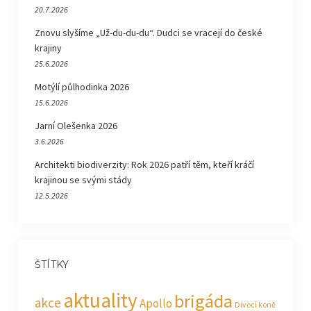
20.7.2026
Znovu slyšíme „Už-du-du-du“. Dudci se vracejí do české
krajiny
25.6.2026
Motýlí půlhodinka 2026
15.6.2026
Jarní Olešenka 2026
3.6.2026
Architekti biodiverzity: Rok 2026 patří těm, kteří kráčí
krajinou se svými stády
12.5.2026
ŠTÍTKY
aktuality
brigáda
akce
Apollo
Divocí koně