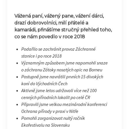
Vážená paní, v
ážený pane,
vážení dárci,
drazí dobrovolníci, milí přátelé a
kamarádi,
přinášíme stručný přehled toho,
co se nám povedlo v roce 2018
Podařilo se zachránit provoz Záchranné
stanice i po roce 2018
Významným způsobem jsme napomohli snaze
o záchranu Zátoky nosatých opic na Borneu
Postupně jsme navrátili prvních 15 divokých
koní do Východních Čech
Aktivně jsme letos udržovali více než 100
cenných přírodních lokalit po celé ČR
Připravili jsme velkou mezinárodní konferenci
Ochrana přírody v praxi v Nitře
Pomohli zorganizovat nultý ročník
Ekofestivalu na Slovensku