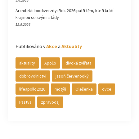
3.6.2026
Architekti biodiverzity: Rok 2026 patří těm, kteří kráčí
krajinou se svými stády
12.5.2026
Publikováno v
Akce
a
Aktuality
aktuality
Apollo
divoká zvířata
dobrovolnictví
jasoň červenooký
lifeapollo2020
motýli
Olešenka
ovce
Pastva
zpravodaj