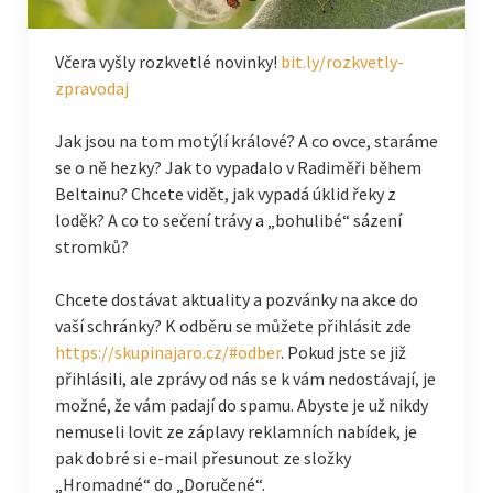
Včera vyšly rozkvetlé novinky!
bit.ly/rozkvetly-
zpravodaj
Jak jsou na tom motýlí králové? A co ovce, staráme
se o ně hezky? Jak to vypadalo v Radiměři během
Beltainu? Chcete vidět, jak vypadá úklid řeky z
loděk? A co to sečení trávy a „bohulibé“ sázení
stromků?
Chcete dostávat aktuality a pozvánky na akce do
vaší schránky? K odběru se můžete přihlásit zde
https://skupinajaro.cz/#odber
. Pokud jste se již
přihlásili, ale zprávy od nás se k vám nedostávají, je
možné, že vám padají do spamu. Abyste je už nikdy
nemuseli lovit ze záplavy reklamních nabídek, je
pak dobré si e-mail přesunout ze složky
„Hromadné“ do „Doručené“.