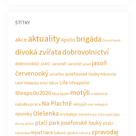
ŠTÍTKY
aktuality
brigáda
akce
Apollo
Divocí koně
divoká zvířata
dobrovolnictví
jasoň
dobrovolníci
JARO Jaroměř
Jaroměř
jasoň
červenooký
josefovské louky
Josefov
Krkonoše
Life
lifeapollo
letní tábor
Letní Olešenka
motýli
lifeapollo2020
Mise Apollo
motýlí král
Na Plachtě
nabídka práce
netopýři
noc netopýrů
Olešenka
novinky
orchideje
Orlické hory
Oáza pro čápy
ptačí park josefovské louky
ptáci
práce
Pastva
zpravodaj
repatriace
tisková zpráva
rakousko
vánoce