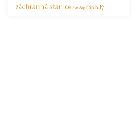
záchranná stanice
čáp bílý
čso
čáp