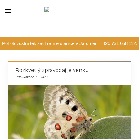
Pohotovostní tel. záchranné stanice v Jaroměři: +420 731 658 112.
Rozkvetlý zpravodaj je venku
Publikováno 9.5.2023