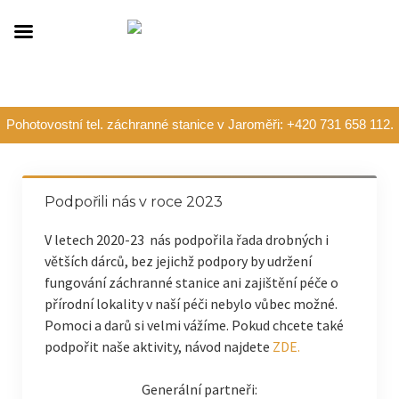
Pohotovostní tel. záchranné stanice v Jaroměři: +420 731 658 112.
Podpořili nás v roce 2023
V letech 2020-23 nás podpořila řada drobných i
větších dárců, bez jejichž podpory by udržení
fungování záchranné stanice ani zajištění péče o
přírodní lokality v naší péči nebylo vůbec možné.
Pomoci a darů si velmi vážíme. Pokud chcete také
podpořit naše aktivity, návod najdete
ZDE.
Generální partneři: