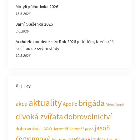
Motýlí půlhodinka 2026
15.6.2026
Jarní Olešenka 2026
3.6.2026
Architekti biodiverzity: Rok 2026 patří těm, kteří kráčí
krajinou se svými stády
12.5.2026
ŠTÍTKY
aktuality
brigáda
akce
Apollo
Divocí koně
divoká zvířata
dobrovolnictví
jasoň
dobrovolníci
JARO Jaroměř
Jaroměř
jasoň
červenooký
josefovské louky
Josefov
Krkonoše