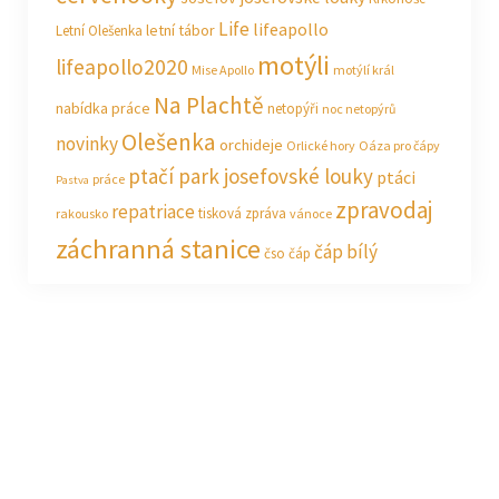
Life
lifeapollo
letní tábor
Letní Olešenka
motýli
lifeapollo2020
Mise Apollo
motýlí král
Na Plachtě
nabídka práce
netopýři
noc netopýrů
Olešenka
novinky
orchideje
Orlické hory
Oáza pro čápy
ptačí park josefovské louky
ptáci
práce
Pastva
zpravodaj
repatriace
tisková zpráva
rakousko
vánoce
záchranná stanice
čáp bílý
čso
čáp