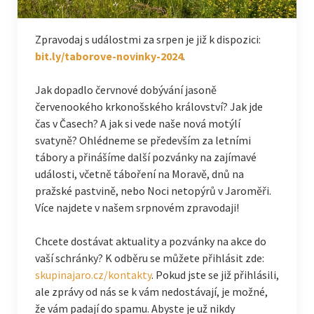
Zpravodaj s událostmi za srpen je již k dispozici:
bit.ly/taborove-novinky-2024
.
Jak dopadlo červnové dobývání jasoně
červenookého krkonošského království? Jak jde
čas v Časech? A jak si vede naše nová motýlí
svatyně? Ohlédneme se především za letními
tábory a přinášíme další pozvánky na zajímavé
události, včetně táboření na Moravě, dnů na
pražské pastvině, nebo Noci netopýrů v Jaroměři.
Více najdete v našem srpnovém zpravodaji!
Chcete dostávat aktuality a pozvánky na akce do
vaší schránky? K odběru se můžete přihlásit zde:
skupinajaro.cz/kontakty
. Pokud jste se již přihlásili,
ale zprávy od nás se k vám nedostávají, je možné,
že vám padají do spamu. Abyste je už nikdy