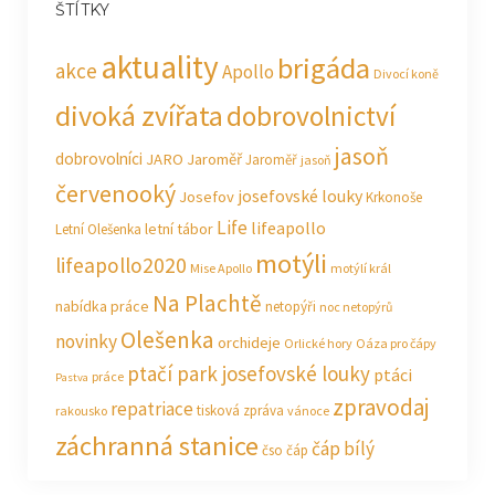
ŠTÍTKY
aktuality
brigáda
akce
Apollo
Divocí koně
divoká zvířata
dobrovolnictví
jasoň
dobrovolníci
JARO Jaroměř
Jaroměř
jasoň
červenooký
josefovské louky
Josefov
Krkonoše
Life
lifeapollo
letní tábor
Letní Olešenka
motýli
lifeapollo2020
Mise Apollo
motýlí král
Na Plachtě
nabídka práce
netopýři
noc netopýrů
Olešenka
novinky
orchideje
Orlické hory
Oáza pro čápy
ptačí park josefovské louky
ptáci
práce
Pastva
zpravodaj
repatriace
tisková zpráva
rakousko
vánoce
záchranná stanice
čáp bílý
čso
čáp