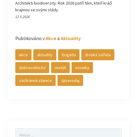
Architekti biodiverzity: Rok 2026 patří těm, kteří kráčí
krajinou se svými stády
12.5.2026
Publikováno v
Akce
a
Aktuality
akce
aktuality
brigáda
divoká zvířata
dobrovolnictví
motýli
novinky
záchranná stanice
zpravodaj
Vyhledávání