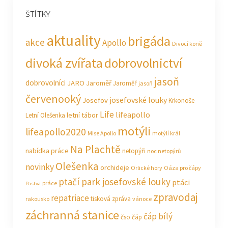
ŠTÍTKY
aktuality
brigáda
akce
Apollo
Divocí koně
divoká zvířata
dobrovolnictví
jasoň
dobrovolníci
JARO Jaroměř
Jaroměř
jasoň
červenooký
josefovské louky
Josefov
Krkonoše
Life
lifeapollo
letní tábor
Letní Olešenka
motýli
lifeapollo2020
Mise Apollo
motýlí král
Na Plachtě
nabídka práce
netopýři
noc netopýrů
Olešenka
novinky
orchideje
Orlické hory
Oáza pro čápy
ptačí park josefovské louky
ptáci
práce
Pastva
zpravodaj
repatriace
tisková zpráva
rakousko
vánoce
záchranná stanice
čáp bílý
čso
čáp