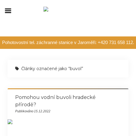
Pohotovostní tel. záchranné stanice v Jaroměři: +420 731 658 112.
Články označené jako “buvol”
Pomohou vodní buvoli hradecké
přírodě?
Publikováno 15.12.2022