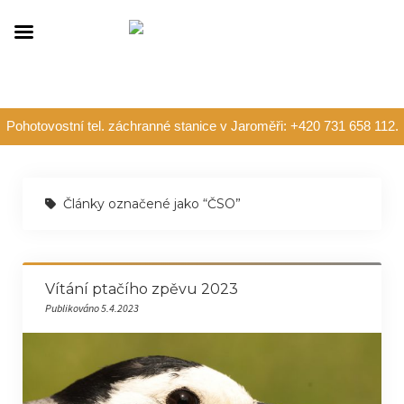
Pohotovostní tel. záchranné stanice v Jaroměři: +420 731 658 112.
Články označené jako “ČSO”
Vítání ptačího zpěvu 2023
Publikováno 5.4.2023