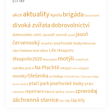
ŠTÍTKY
aktuality
brigáda
akce
Apollo
Divocí koně
divoká zvířata
dobrovolnictví
jasoň
dobrovolníci
JARO Jaroměř
Jaroměř
jasoň
červenooký
josefovské louky
Josefov
Krkonoše
Life
lifeapollo
letní tábor
Letní Olešenka
motýli
lifeapollo2020
Mise Apollo
motýlí král
Na Plachtě
nabídka práce
netopýři
noc netopýrů
Olešenka
novinky
orchideje
Orlické hory
Oáza pro čápy
ptačí park josefovské louky
ptáci
práce
Pastva
zpravodaj
repatriace
tisková zpráva
rakousko
vánoce
záchranná stanice
čáp bílý
čso
čáp