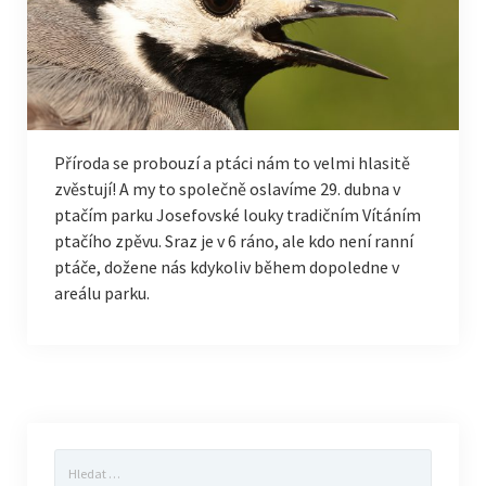
Příroda se probouzí a ptáci nám to velmi hlasitě
zvěstují! A my to společně oslavíme 29. dubna v
ptačím parku Josefovské louky tradičním Vítáním
ptačího zpěvu. Sraz je v 6 ráno, ale kdo není ranní
ptáče, dožene nás kdykoliv během dopoledne v
areálu parku.
Vyhledávání