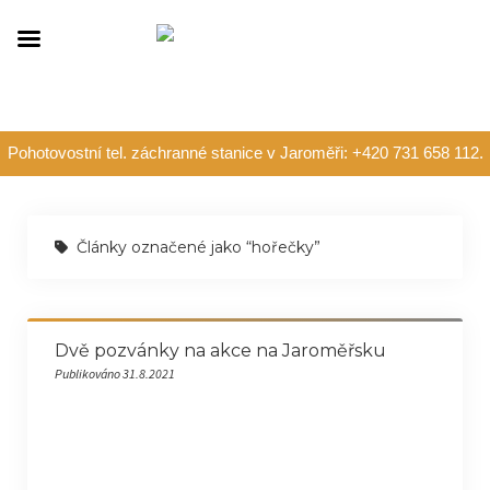
Pohotovostní tel. záchranné stanice v Jaroměři: +420 731 658 112.
Články označené jako “hořečky”
Dvě pozvánky na akce na Jaroměřsku
Publikováno 31.8.2021