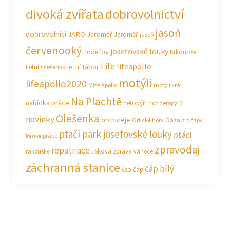
divoká zvířata
dobrovolnictví
jasoň
dobrovolníci
JARO Jaroměř
Jaroměř
jasoň
červenooký
josefovské louky
Josefov
Krkonoše
Life
lifeapollo
letní tábor
Letní Olešenka
motýli
lifeapollo2020
Mise Apollo
motýlí král
Na Plachtě
nabídka práce
netopýři
noc netopýrů
Olešenka
novinky
orchideje
Orlické hory
Oáza pro čápy
ptačí park josefovské louky
ptáci
práce
Pastva
zpravodaj
repatriace
tisková zpráva
rakousko
vánoce
záchranná stanice
čáp bílý
čso
čáp