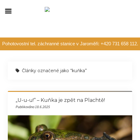
Pohotovostní tel. záchranné stanice v Jaroměři: +420 731 658 112.
Články označené jako “kuňka”
„U-u-u!“ – Kuňka je zpět na Plachtě!
Publikováno 18.6.2025