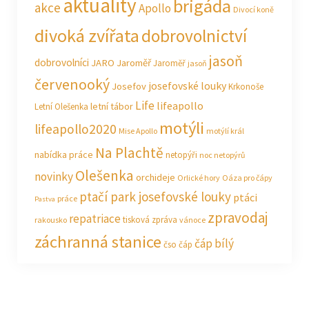
aktuality
brigáda
akce
Apollo
Divocí koně
divoká zvířata
dobrovolnictví
jasoň
dobrovolníci
JARO Jaroměř
Jaroměř
jasoň
červenooký
josefovské louky
Josefov
Krkonoše
Life
lifeapollo
letní tábor
Letní Olešenka
motýli
lifeapollo2020
Mise Apollo
motýlí král
Na Plachtě
nabídka práce
netopýři
noc netopýrů
Olešenka
novinky
orchideje
Orlické hory
Oáza pro čápy
ptačí park josefovské louky
ptáci
práce
Pastva
zpravodaj
repatriace
tisková zpráva
rakousko
vánoce
záchranná stanice
čáp bílý
čso
čáp