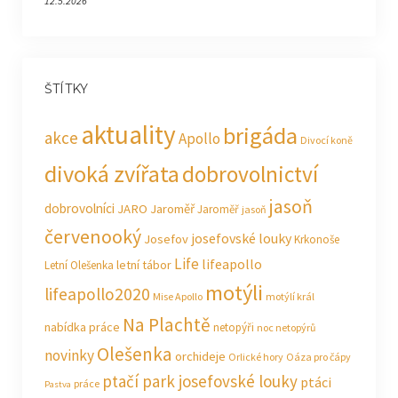
12.5.2026
ŠTÍTKY
aktuality
brigáda
akce
Apollo
Divocí koně
divoká zvířata
dobrovolnictví
jasoň
dobrovolníci
JARO Jaroměř
Jaroměř
jasoň
červenooký
josefovské louky
Josefov
Krkonoše
Life
lifeapollo
letní tábor
Letní Olešenka
motýli
lifeapollo2020
Mise Apollo
motýlí král
Na Plachtě
nabídka práce
netopýři
noc netopýrů
Olešenka
novinky
orchideje
Orlické hory
Oáza pro čápy
ptačí park josefovské louky
ptáci
práce
Pastva