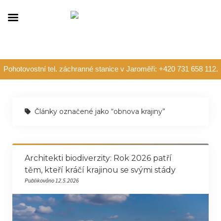
Pohotovostní tel. záchranné stanice v Jaroměři: +420 731 658 112.
Články označené jako “obnova krajiny”
Architekti biodiverzity: Rok 2026 patří
těm, kteří kráčí krajinou se svými stády
Publikováno 12.5.2026