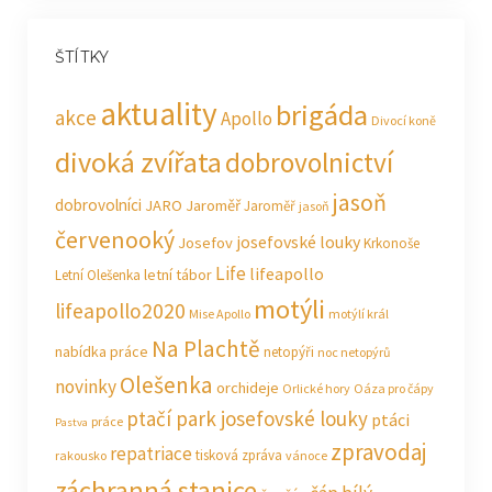
ŠTÍTKY
aktuality
brigáda
akce
Apollo
Divocí koně
divoká zvířata
dobrovolnictví
jasoň
dobrovolníci
JARO Jaroměř
Jaroměř
jasoň
červenooký
josefovské louky
Josefov
Krkonoše
Life
lifeapollo
letní tábor
Letní Olešenka
motýli
lifeapollo2020
Mise Apollo
motýlí král
Na Plachtě
nabídka práce
netopýři
noc netopýrů
Olešenka
novinky
orchideje
Orlické hory
Oáza pro čápy
ptačí park josefovské louky
ptáci
práce
Pastva
zpravodaj
repatriace
tisková zpráva
rakousko
vánoce
záchranná stanice