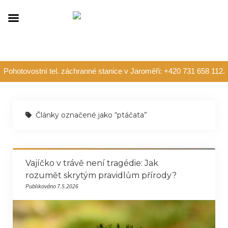
Pohotovostní tel. záchranné stanice v Jaroměři: +420 731 658 112.
Články označené jako “ptáčata”
Vajíčko v trávě není tragédie: Jak
rozumět skrytým pravidlům přírody?
Publikováno 7.5.2026