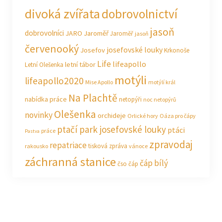
divoká zvířata
dobrovolnictví
jasoň
dobrovolníci
JARO Jaroměř
Jaroměř
jasoň
červenooký
josefovské louky
Josefov
Krkonoše
Life
lifeapollo
letní tábor
Letní Olešenka
motýli
lifeapollo2020
Mise Apollo
motýlí král
Na Plachtě
nabídka práce
netopýři
noc netopýrů
Olešenka
novinky
orchideje
Orlické hory
Oáza pro čápy
ptačí park josefovské louky
ptáci
práce
Pastva
zpravodaj
repatriace
tisková zpráva
rakousko
vánoce
záchranná stanice
čáp bílý
čso
čáp