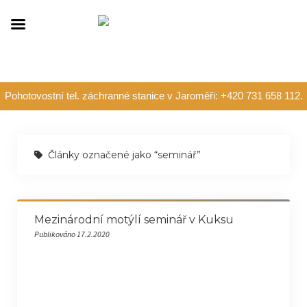
Pohotovostní tel. záchranné stanice v Jaroměři: +420 731 658 112.
Články označené jako “seminář”
Mezinárodní motýlí seminář v Kuksu
Publikováno 17.2.2020