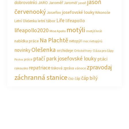
jasoň
dobrovolníci
JARO Jaroměř
Jaroměř
jasoň
červenooký
josefovské louky
Josefov
Krkonoše
Life
lifeapollo
letní tábor
Letní Olešenka
motýli
lifeapollo2020
Mise Apollo
motýlí král
Na Plachtě
nabídka práce
netopýři
noc netopýrů
Olešenka
novinky
orchideje
Orlické hory
Oáza pro čápy
ptačí park josefovské louky
ptáci
práce
Pastva
zpravodaj
repatriace
tisková zpráva
rakousko
vánoce
záchranná stanice
čáp bílý
čso
čáp