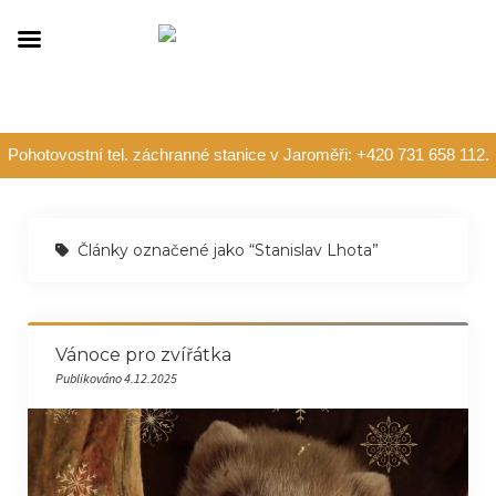
Pohotovostní tel. záchranné stanice v Jaroměři: +420 731 658 112.
Články označené jako “Stanislav Lhota”
Vánoce pro zvířátka
Publikováno 4.12.2025