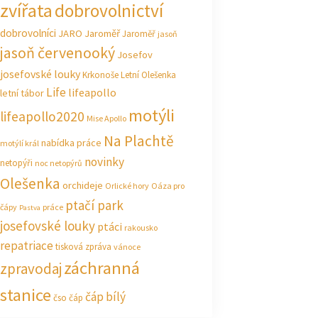
zvířata
dobrovolnictví
dobrovolníci
JARO Jaroměř
Jaroměř
jasoň
jasoň červenooký
Josefov
josefovské louky
Krkonoše
Letní Olešenka
Life
lifeapollo
letní tábor
motýli
lifeapollo2020
Mise Apollo
Na Plachtě
nabídka práce
motýlí král
novinky
netopýři
noc netopýrů
Olešenka
orchideje
Orlické hory
Oáza pro
ptačí park
čápy
práce
Pastva
josefovské louky
ptáci
rakousko
repatriace
tisková zpráva
vánoce
záchranná
zpravodaj
stanice
čáp bílý
čso
čáp