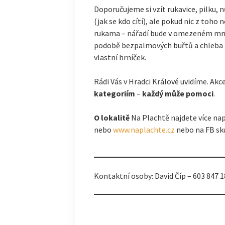
Doporučujeme si vzít rukavice, pilku, 
(jak se kdo cítí), ale pokud nic z toho
rukama – nářadí bude v omezeném množs
podobě bezpalmových buřtů a chleba k
vlastní hrníček.
Rádi Vás v Hradci Králové uvidíme. Akc
kategoriím
–
každý může pomoci
.
O lokalitě
Na Plachtě najdete více nap
nebo
www.naplachte.cz
nebo na FB sk
Kontaktní osoby: David Číp – 603 847 1