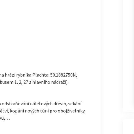
o na hrázi rybníka Plachta: 50.1882750N,
busem 1, 2, 27 z hlavního nádraží).
ko odstraňování náletových dřevin, sekání
větví, kopání nových tůní pro obojživelníky,
dků,…