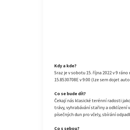
Kdy a kde?
Sraz je v sobotu 15. října 2022 v 9 rán
15.8530708E v 9:00 (lze sem dojet auto
Co se bude dít?
Čekají nás klasické terénní radosti ja
trávy, vyhrabávání stařiny a odklízení 
písečných dun pro včely, sbírání odpa
Co s sebou?