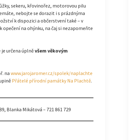
nůžky, sekeru, křovinořez, motorovou pilu
 nemáte, nebojte se dorazit i s prázdnýma
tví k dispozici a občerstvení také – v
 opečení na ohýnku, na čaj si nezapomeňte
e je určena úplně
všem věkovým
ř. na
www.jarojaromer.cz/spolek/naplachte
upině
Přátelé přírodní památky
Na
Plachtě
.
89, Blanka Mikátová – 721 861 729