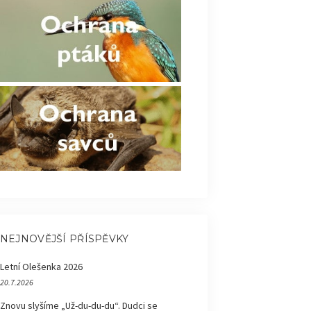
NEJNOVĚJŠÍ PŘÍSPĚVKY
Letní Olešenka 2026
20.7.2026
Znovu slyšíme „Už-du-du-du“. Dudci se