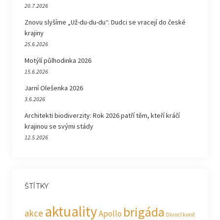
20.7.2026
Znovu slyšíme „Už-du-du-du“. Dudci se vracejí do české
krajiny
25.6.2026
Motýlí půlhodinka 2026
15.6.2026
Jarní Olešenka 2026
3.6.2026
Architekti biodiverzity: Rok 2026 patří těm, kteří kráčí
krajinou se svými stády
12.5.2026
ŠTÍTKY
aktuality
brigáda
akce
Apollo
Divocí koně