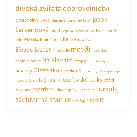
divoká zvířata
dobrovolnictví
jasoň
dobrovolníci
JARO Jaroměř
Jaroměř
jasoň
červenooký
josefovské louky
Josefov
Krkonoše
Life
lifeapollo
letní tábor
Letní Olešenka
motýli
lifeapollo2020
Mise Apollo
motýlí král
Na Plachtě
nabídka práce
netopýři
noc netopýrů
Olešenka
novinky
orchideje
Orlické hory
Oáza pro čápy
ptačí park josefovské louky
ptáci
práce
Pastva
zpravodaj
repatriace
tisková zpráva
rakousko
vánoce
záchranná stanice
čáp bílý
čso
čáp