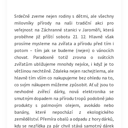
Srdečně zveme nejen rodiny s dětmi, ale všechny
milovníky přírody na naši tradiční akci pro
veřejnost na Záchranné stanici v Jaroměři, která
proběhne již příští sobotu 21. 12. Hlavně však
prosíme mysleme na zvířata a přírodu před tím i
potom – tím jak se budeme (nejen) o vánocích
chovat. Paradoxně totiž zrovna o svátcích
zvířatům ubližujeme mnohdy nejvíce, i když je to
většinou nechtěně. Zdaleka nejen rachejtlema, ale
hlavně tím vším co nakupujeme bez ohledu na to,
co svým náku
pem můžeme způsobit. Ať už jsou to
nevhodné zvířecí dárky, nová elektronika se
smutným dopadem na přírodu tropů podobně jako
produkty s palmovým olejem, avokádo nebo
banány, které nepochází z ekologického
zemědělství. Přemíra obalů a odpadu z hory dárků,
kdy se nezřídka za pár chvil stává samotný dárek