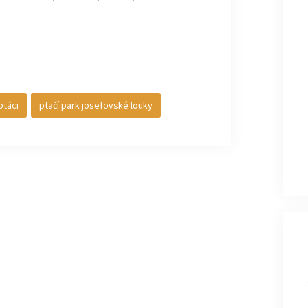
ptáci
ptačí park josefovské louky