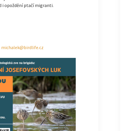
d i opoždění ptačí migranti.
,
michalek@birdlife.cz