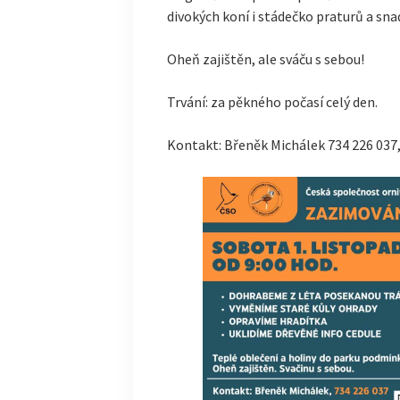
divokých koní i stádečko praturů a sna
Oheň zajištěn, ale sváču s sebou!
Trvání: za pěkného počasí celý den.
Kontakt: Břeněk Michálek 734 226 037