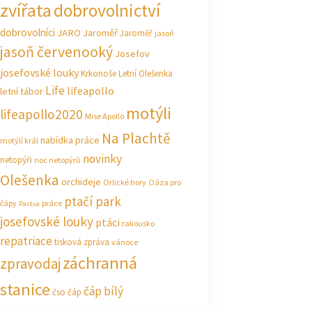
zvířata
dobrovolnictví
dobrovolníci
JARO Jaroměř
Jaroměř
jasoň
jasoň červenooký
Josefov
josefovské louky
Krkonoše
Letní Olešenka
Life
lifeapollo
letní tábor
motýli
lifeapollo2020
Mise Apollo
Na Plachtě
nabídka práce
motýlí král
novinky
netopýři
noc netopýrů
Olešenka
orchideje
Orlické hory
Oáza pro
ptačí park
čápy
práce
Pastva
josefovské louky
ptáci
rakousko
repatriace
tisková zpráva
vánoce
záchranná
zpravodaj
stanice
čáp bílý
čso
čáp