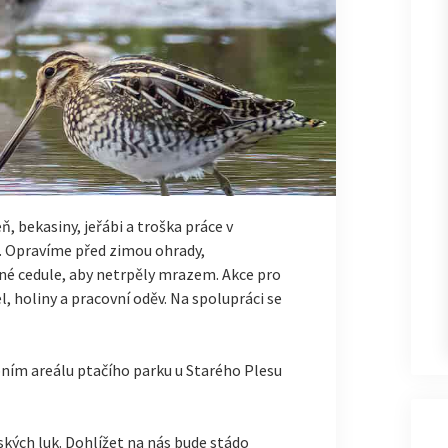
, bekasiny, jeřábi a troška práce v
. Opravíme před zimou ohrady,
é cedule, aby netrpěly mrazem. Akce pro
el, holiny a pracovní oděv. Na spolupráci se
tupním areálu ptačího parku u Starého Plesu
ých luk. Dohlížet na nás bude stádo