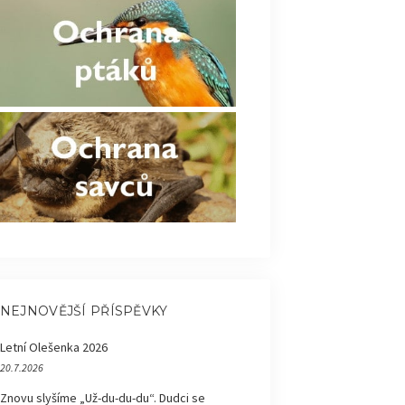
NEJNOVĚJŠÍ PŘÍSPĚVKY
Letní Olešenka 2026
20.7.2026
Znovu slyšíme „Už-du-du-du“. Dudci se