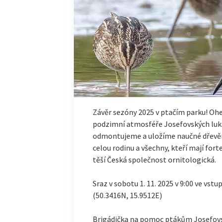
Závěr sezóny 2025 v ptačím parku! Oheň
podzimní atmosféře Josefovských luk
odmontujeme a uložíme naučné dřevěn
celou rodinu a všechny, kteří mají fort
těší Česká společnost ornitologická.
Sraz v sobotu 1. 11. 2025 v 9:00 ve vs
(50.3416N, 15.9512E)
Brigádička na pomoc ptákům Josefovsk