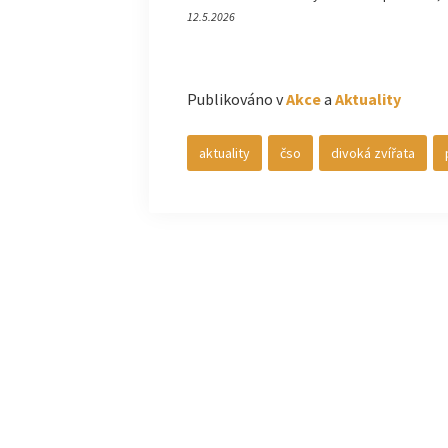
12.5.2026
Publikováno v
Akce
a
Aktuality
aktuality
čso
divoká zvířata