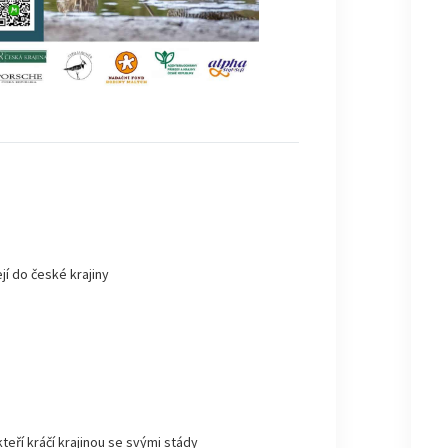
jí do české krajiny
kteří kráčí krajinou se svými stády