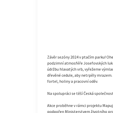
Závěr sezóny 2024 v ptačím parku! Oheň
podzimní atmosféře Josefovských luk
údržbu hlavatých vrb, vyřežeme výml
dřevěné cedule, aby netrpěly mrazem. A
fortel, holiny a pracovní oděv.
Na spolupráci se těší Česká společnost
Akce proběhne v rámci projektu Mapu
podpořen Ministerstvem životního pro