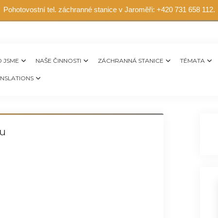
Pohotovostní tel. záchranné stanice v Jaroměři: +420 731 658 112.
 JSME
NAŠE ČINNOSTI
ZÁCHRANNÁ STANICE
TÉMATA
NSLATIONS
ku