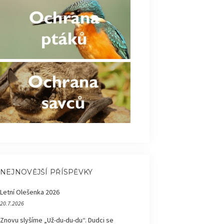
NEJNOVĚJŠÍ PŘÍSPĚVKY
Letní Olešenka 2026
20.7.2026
Znovu slyšíme „Už-du-du-du“. Dudci se