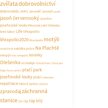
zvířata
dobrovolnictví
dobrovolníci
JARO Jaroměř
Jaroměř
jasoň
jasoň červenooký
Josefov
josefovské louky
Krkonoše
Letní Olešenka
Life
lifeapollo
letní tábor
motýli
lifeapollo2020
Mise Apollo
Na Plachtě
nabídka práce
motýlí král
novinky
netopýři
noc netopýrů
Olešenka
orchideje
Orlické hory
Oáza pro
ptačí park
čápy
práce
Pastva
josefovské louky
ptáci
rakousko
repatriace
tisková zpráva
vánoce
záchranná
zpravodaj
stanice
čáp bílý
čso
čáp