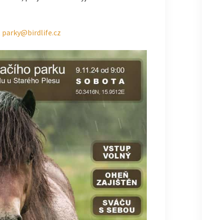
,
parky@birdlife.cz