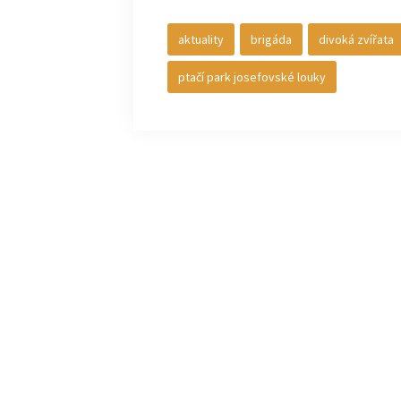
aktuality
brigáda
divoká zvířata
ptačí park josefovské louky