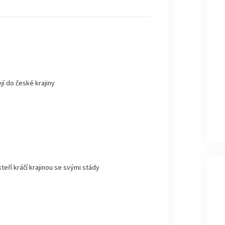
jí do české krajiny
kteří kráčí krajinou se svými stády