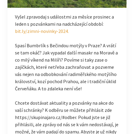
Vyšel zpravodaj s událostmi za měsíce prosinec a
leden s pozvánkami na nadcházející období:
bit.ly/zimni-novinky-2024.
Spasí Bumbrlík s Bečindou motýly v Praze? A vrátí
se tam okáč? Jak vypadal další masakr na Moravě a
co milý víkend na Milíři? Povíme si taky zase o
zajíčkách, které netřeba zachraňovat a pozveme
vás nejen na odbobkování radiměřského motýlího
království, kozí pochod Prahou, ale i tradiční úklid
Červeňáku. A to zdaleka není vše!
Chcete dostávat aktuality a pozvánky na akce do
vaší schránky? K odběru se můžete přihlásit zde
https://skupinajaro.cz/#odber. Pokud jste se již
přihlásili, ale zprávy od nás se k vám nedostávají, je
možné, že vám padají do spamu. Abyste je už nikdy