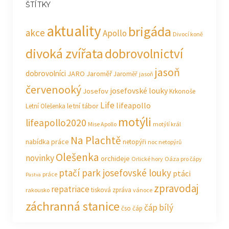
ŠTÍTKY
aktuality
brigáda
akce
Apollo
Divocí koně
divoká zvířata
dobrovolnictví
jasoň
dobrovolníci
JARO Jaroměř
Jaroměř
jasoň
červenooký
josefovské louky
Josefov
Krkonoše
Life
lifeapollo
letní tábor
Letní Olešenka
motýli
lifeapollo2020
Mise Apollo
motýlí král
Na Plachtě
nabídka práce
netopýři
noc netopýrů
Olešenka
novinky
orchideje
Orlické hory
Oáza pro čápy
ptačí park josefovské louky
ptáci
práce
Pastva
zpravodaj
repatriace
tisková zpráva
rakousko
vánoce
záchranná stanice
čáp bílý
čso
čáp