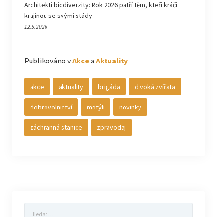
Architekti biodiverzity: Rok 2026 patří těm, kteří kráčí
krajinou se svými stády
12.5.2026
Publikováno v
Akce
a
Aktuality
akce
aktuality
brigáda
divoká zvířata
dobrovolnictví
motýli
novinky
záchranná stanice
zpravodaj
Vyhledávání