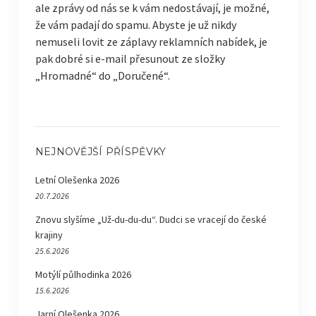
ale zprávy od nás se k vám nedostávají, je možné,
že vám padají do spamu. Abyste je už nikdy
nemuseli lovit ze záplavy reklamních nabídek, je
pak dobré si e-mail přesunout ze složky
„Hromadné“ do „Doručené“.
NEJNOVĚJŠÍ PŘÍSPĚVKY
Letní Olešenka 2026
20.7.2026
Znovu slyšíme „Už-du-du-du“. Dudci se vracejí do české
krajiny
25.6.2026
Motýlí půlhodinka 2026
15.6.2026
Jarní Olešenka 2026