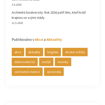
3.6.2026
Architekti biodiverzity: Rok 2026 patří těm, kteří kráčí
krajinou se svými stády
12.5.2026
Publikováno v
Akce
a
Aktuality
akce
aktuality
brigáda
divoká zvířata
dobrovolnictví
motýli
novinky
záchranná stanice
zpravodaj