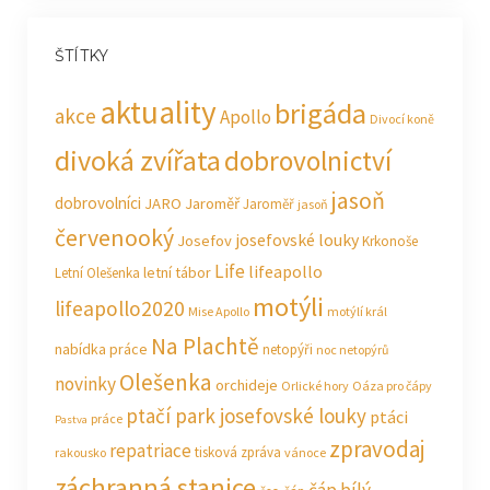
ŠTÍTKY
aktuality
brigáda
akce
Apollo
Divocí koně
divoká zvířata
dobrovolnictví
jasoň
dobrovolníci
JARO Jaroměř
Jaroměř
jasoň
červenooký
josefovské louky
Josefov
Krkonoše
Life
lifeapollo
letní tábor
Letní Olešenka
motýli
lifeapollo2020
Mise Apollo
motýlí král
Na Plachtě
nabídka práce
netopýři
noc netopýrů
Olešenka
novinky
orchideje
Orlické hory
Oáza pro čápy
ptačí park josefovské louky
ptáci
práce
Pastva
zpravodaj
repatriace
tisková zpráva
rakousko
vánoce
záchranná stanice