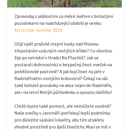
Zpravodaj s událostmi za měsíc květen s bohatými
pozvánkami na nadcházející období je venku:
bit.ly/zive-novinky-2024
.
Ožijí opět pražské stepní louky nad Vltavou
třepotáním vzácných motýlích křídel? Co všechno
žije po setmění v Hradci Na Plachtě? Jak se
postarali dobrovolníci o bezpečný život oveček na
poběžovické pastvině? A jak bují život na jaře v
Radiměřském motýlím království? Čekají na vás
také bohaté pozvánky na akce nejen do Radiměře,
ale i na letní Motýlí půlhodinku a spoustu dalšího!
Chtěli byste také pomoct, ale nemůžete osobně?
Naše ovečky v Jaroměři potřebují lepší podmínky
pro důležité spásání lokality, aby tím utvářely
vhodné prostředí pro další živočichy. Musí se mít v