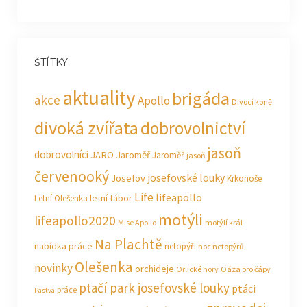
ŠTÍTKY
aktuality
brigáda
akce
Apollo
Divocí koně
divoká zvířata
dobrovolnictví
jasoň
dobrovolníci
JARO Jaroměř
Jaroměř
jasoň
červenooký
josefovské louky
Josefov
Krkonoše
Life
lifeapollo
letní tábor
Letní Olešenka
motýli
lifeapollo2020
Mise Apollo
motýlí král
Na Plachtě
nabídka práce
netopýři
noc netopýrů
Olešenka
novinky
orchideje
Orlické hory
Oáza pro čápy
ptačí park josefovské louky
ptáci
práce
Pastva