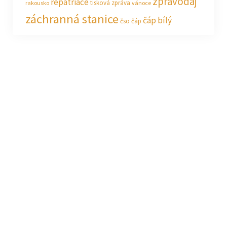
zpravodaj
repatriace
tisková zpráva
rakousko
vánoce
záchranná stanice
čáp bílý
čso
čáp