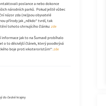
ontaktovali poslance a nebo dokonce
ašich národních parků. Pokud ještě vůbec
ní názor zda (ne)jsou obyvatelé
ou přírody jak „někdo“ tvrdí, tak
tění tohoto shrnujícího článku:
zde
í informace jak to na Šumavě probíhalo
l o to děsivější článek, který poodkrývá
ckého boje proti ekoteroristům“:
zde
jí do české krajiny