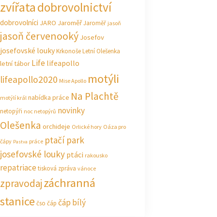
zvířata
dobrovolnictví
dobrovolníci
JARO Jaroměř
Jaroměř
jasoň
jasoň červenooký
Josefov
josefovské louky
Krkonoše
Letní Olešenka
Life
lifeapollo
letní tábor
motýli
lifeapollo2020
Mise Apollo
Na Plachtě
nabídka práce
motýlí král
novinky
netopýři
noc netopýrů
Olešenka
orchideje
Orlické hory
Oáza pro
ptačí park
čápy
práce
Pastva
josefovské louky
ptáci
rakousko
repatriace
tisková zpráva
vánoce
záchranná
zpravodaj
stanice
čáp bílý
čso
čáp