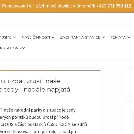
Pohotovostní tel. záchranné stanice v Jaroměři: +420 731 658 112.
 JSME
NAŠE ČINNOSTI
ZÁCHRANNÁ STANICE
TÉMATA
NSLATIONS
utí zda „zruší“ naše
e tedy i nadále napjatá
“ naše národní parky a situace je tedy i
terých politiků budou proti přírodě
ci ODS a část poslanců ČSSD. KSČM se zdrží
vorně hlasovat „pro přírodu“, snad jim