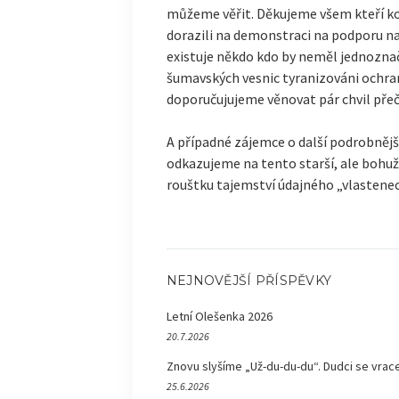
můžeme věřit. Děkujeme všem kteří k
dorazili na demonstraci na podporu n
existuje někdo kdo by neměl jednoznač
šumavských vesnic tyranizováni ochran
doporučujujeme věnovat pár chvil přeč
A případné zájemce o další podrobnějš
odkazujeme na tento starší, ale bohuže
rouštku tajemství údajného „vlastene
NEJNOVĚJŠÍ PŘÍSPĚVKY
Letní Olešenka 2026
20.7.2026
Znovu slyšíme „Už-du-du-du“. Dudci se vrace
25.6.2026