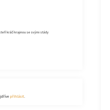
kteří kráčí krajinou se svými stády
jdříve
přihlásit
.