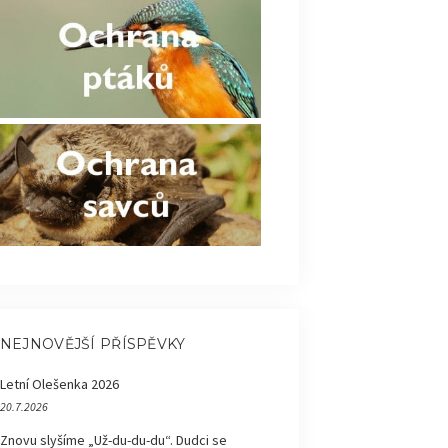
NEJNOVĚJŠÍ PŘÍSPĚVKY
Letní Olešenka 2026
20.7.2026
Znovu slyšíme „Už-du-du-du“. Dudci se