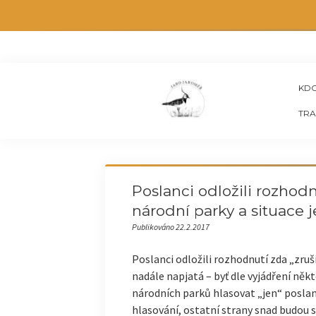
KDO
TRA
Poslanci odložili rozhodn
národní parky a situace j
Publikováno 22.2.2017
Poslanci odložili rozhodnutí zda „zruší
nadále napjatá – byť dle vyjádření něk
národních parků hlasovat „jen“ poslan
hlasování, ostatní strany snad budou s