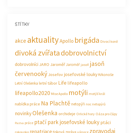
ŠTÍTKY
aktuality
brigáda
akce
Apollo
Divocí koně
divoká zvířata
dobrovolnictví
jasoň
dobrovolníci
JARO Jaroměř
Jaroměř
jasoň
červenooký
josefovské louky
Josefov
Krkonoše
Life
lifeapollo
letní tábor
Letní Olešenka
motýli
lifeapollo2020
Mise Apollo
motýlí král
Na Plachtě
nabídka práce
netopýři
noc netopýrů
Olešenka
novinky
orchideje
Orlické hory
Oáza pro čápy
ptačí park josefovské louky
ptáci
práce
Pastva
zpravodaj
repatriace
tisková zpráva
rakousko
vánoce