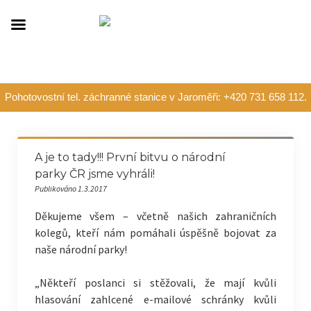
Pohotovostní tel. záchranné stanice v Jaroměři: +420 731 658 112.
A je to tady!!! První bitvu o národní
parky ČR jsme vyhráli!
Publikováno 1.3.2017
Děkujeme všem – včetně našich zahraničních
kolegů, kteří nám pomáhali úspěšně bojovat za
naše národní
parky!
„Někteří poslanci si stěžovali, že mají kvůli
hlasování zahlcené e-mailové schránky kvůli