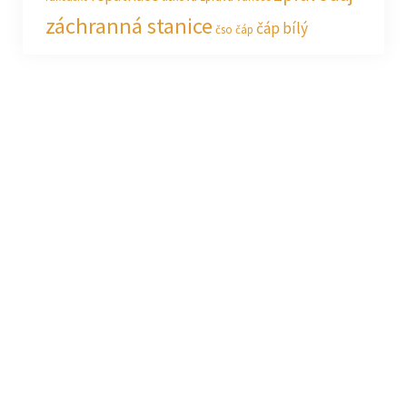
záchranná stanice
čáp bílý
čso
čáp