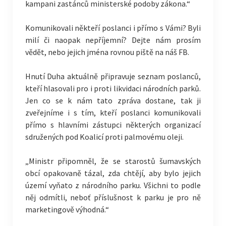
kampani zastánců ministerské podoby zákona.“
Komunikovali někteří poslanci i přímo s Vámi? Byli
milí či naopak nepříjemní? Dejte nám prosím
vědět, nebo jejich jména rovnou piště na náš FB.
Hnutí Duha aktuálně připravuje seznam poslanců,
kteří hlasovali pro i proti likvidaci národních parků.
Jen co se k nám tato zpráva dostane, tak ji
zveřejníme i s tím, kteří poslanci komunikovali
přímo s hlavními zástupci některých organizací
sdružených pod Koalicí proti palmovému oleji.
„Ministr připomněl, že se starostů šumavských
obcí opakovaně tázal, zda chtějí, aby bylo jejich
území vyňato z národního parku. Všichni to podle
něj odmítli, neboť příslušnost k parku je pro ně
marketingově výhodná.“