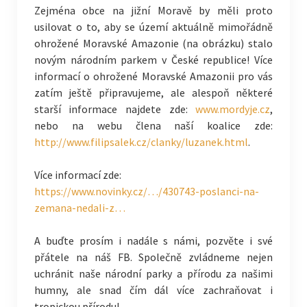
Zejména obce na jižní Moravě by měli proto
usilovat o to, aby se území aktuálně mimořádně
ohrožené Moravské Amazonie (na obrázku) stalo
novým národním parkem v České republice! Více
informací o ohrožené Moravské Amazonii pro vás
zatím ještě připravujeme, ale alespoň některé
starší informace najdete zde:
www.mordyje.cz
,
nebo na webu člena naší koalice zde:
http://www.filipsalek.cz/clanky/luzanek.html
.
Více informací zde:
https://www.novinky.cz/…/430743-poslanci-na-
zemana-nedali-z…
A buďte prosím i nadále s námi, pozvěte i své
přátele na náš FB. Společně zvládneme nejen
uchránit naše národní parky a přírodu za našimi
humny, ale snad čím dál více zachraňovat i
tropickou přírodu!