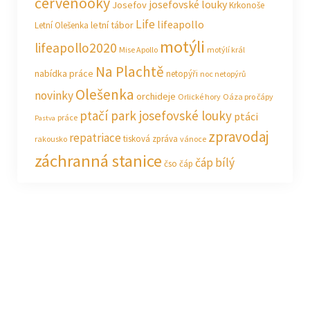
červenooký
josefovské louky
Josefov
Krkonoše
Life
lifeapollo
letní tábor
Letní Olešenka
motýli
lifeapollo2020
Mise Apollo
motýlí král
Na Plachtě
nabídka práce
netopýři
noc netopýrů
Olešenka
novinky
orchideje
Orlické hory
Oáza pro čápy
ptačí park josefovské louky
ptáci
práce
Pastva
zpravodaj
repatriace
tisková zpráva
rakousko
vánoce
záchranná stanice
čáp bílý
čso
čáp