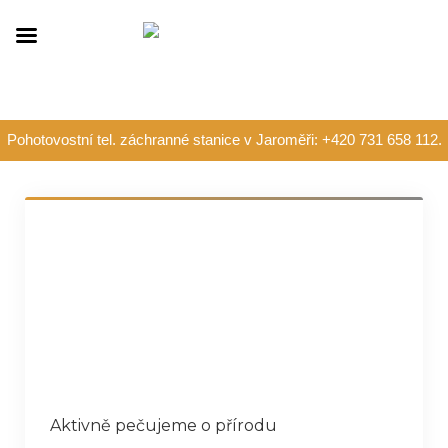
Pohotovostní tel. záchranné stanice v Jaroměři: +420 731 658 112.
Aktivně pečujeme o přírodu