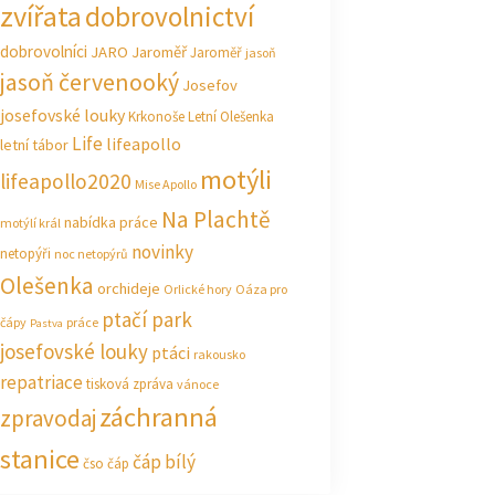
zvířata
dobrovolnictví
dobrovolníci
JARO Jaroměř
Jaroměř
jasoň
jasoň červenooký
Josefov
josefovské louky
Krkonoše
Letní Olešenka
Life
lifeapollo
letní tábor
motýli
lifeapollo2020
Mise Apollo
Na Plachtě
nabídka práce
motýlí král
novinky
netopýři
noc netopýrů
Olešenka
orchideje
Orlické hory
Oáza pro
ptačí park
čápy
práce
Pastva
josefovské louky
ptáci
rakousko
repatriace
tisková zpráva
vánoce
záchranná
zpravodaj
stanice
čáp bílý
čso
čáp