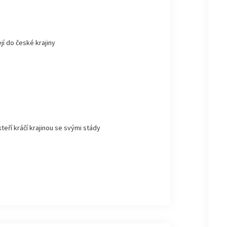
jí do české krajiny
kteří kráčí krajinou se svými stády