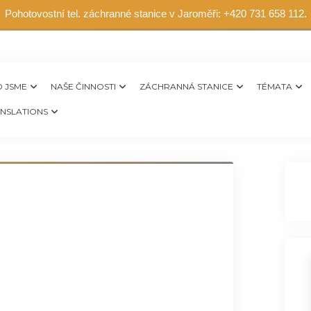
Pohotovostní tel. záchranné stanice v Jaroměři: +420 731 658 112.
 JSME
NAŠE ČINNOSTI
ZÁCHRANNÁ STANICE
TÉMATA
NSLATIONS