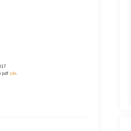
017
v pdf
zde
.