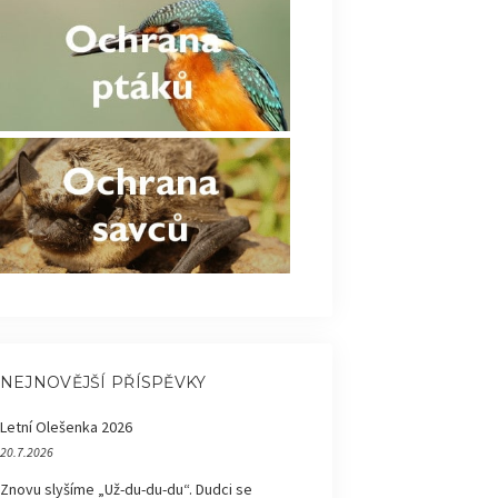
NEJNOVĚJŠÍ PŘÍSPĚVKY
Letní Olešenka 2026
20.7.2026
Znovu slyšíme „Už-du-du-du“. Dudci se