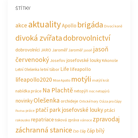
ŠTÍTKY
aktuality
brigáda
akce
Apollo
Divocí koně
divoká zvířata
dobrovolnictví
jasoň
dobrovolníci
JARO Jaroměř
Jaroměř
jasoň
červenooký
josefovské louky
Josefov
Krkonoše
Life
lifeapollo
letní tábor
Letní Olešenka
motýli
lifeapollo2020
Mise Apollo
motýlí král
Na Plachtě
nabídka práce
netopýři
noc netopýrů
Olešenka
novinky
orchideje
Orlické hory
Oáza pro čápy
ptačí park josefovské louky
ptáci
práce
Pastva
zpravodaj
repatriace
tisková zpráva
rakousko
vánoce
záchranná stanice
čáp bílý
čso
čáp