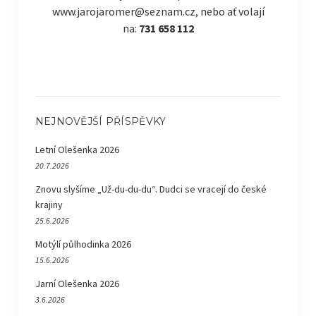
www.jarojaromer@seznam.cz, nebo ať volají
na:
731 658 112
NEJNOVĚJŠÍ PŘÍSPĚVKY
Letní Olešenka 2026
20.7.2026
Znovu slyšíme „Už-du-du-du“. Dudci se vracejí do české
krajiny
25.6.2026
Motýlí půlhodinka 2026
15.6.2026
Jarní Olešenka 2026
3.6.2026