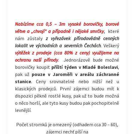
Nabízíme cca 0,5 – 3m vysoké borovičky, borové
větve a „chvojí“ a případně i nějaké smrčky
, které
nám zůstaly
z vyřezávek přírodovědně cenných
lokalit ve východních a severních Čechách
. Veškerý
výtěžek z prodeje (cca 80% z ceny) využijeme na
ochranu naší přírody
. Jednorázově bude možné
borovičky koupit
příští týden v Mladé Boleslavi
,
pak už
pouze v Jaroměři v areálu záchranné
stanice
. Ceny srovnatelné nebo nižší než u
klasických prodejců. První zájemci budou mít k
dispozici pěkně rostlé kusy, pak už to bude možná
o něco horší, ale tyto kusy budou pak pochopitelně
levnější.
Počet stromků je omezený (odhadem cca 30 – 60),
zájemci nechť píší na