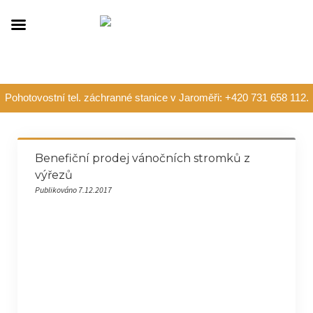
Pohotovostní tel. záchranné stanice v Jaroměři: +420 731 658 112.
Benefiční prodej vánočních stromků z
výřezů
Publikováno 7.12.2017