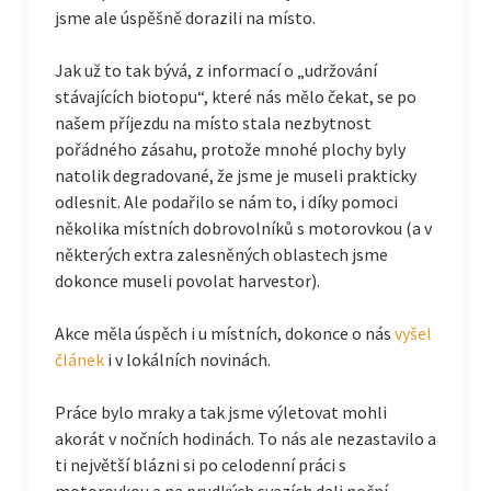
jsme ale úspěšně dorazili na místo.
Jak už to tak bývá, z informací o „udržování
stávajících biotopu“, které nás mělo čekat, se po
našem příjezdu na místo stala nezbytnost
pořádného zásahu, protože mnohé plochy byly
natolik degradované, že jsme je museli prakticky
odlesnit. Ale podařilo se nám to, i díky pomoci
několika místních dobrovolníků s motorovkou (a v
některých extra zalesněných oblastech jsme
dokonce museli povolat harvestor).
Akce měla úspěch i u místních, dokonce o nás
vyšel
článek
i v lokálních novinách.
Práce bylo mraky a tak jsme výletovat mohli
akorát v nočních hodinách. To nás ale nezastavilo a
ti největší blázni si po celodenní práci s