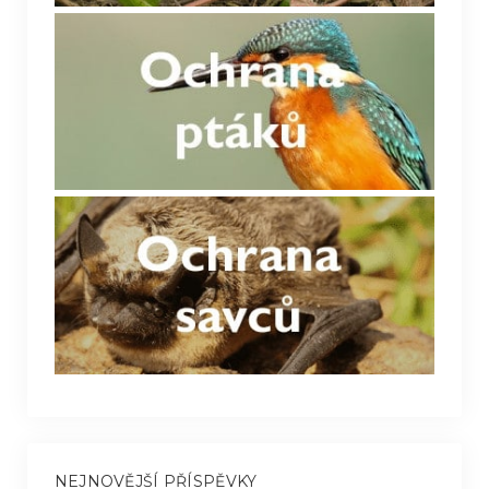
NEJNOVĚJŠÍ PŘÍSPĚVKY