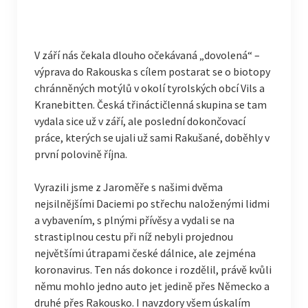
V září nás čekala dlouho očekávaná „dovolená“ –
výprava do Rakouska s cílem postarat se o biotopy
chránněných motýlů v okolí tyrolských obcí Vils a
Kranebitten. Česká třináctičlenná skupina se tam
vydala sice už v září, ale poslední dokončovací
práce, kterých se ujali už sami Rakušané, doběhly v
první polovině října.
Vyrazili jsme z Jaroměře s našimi dvěma
nejsilnějšími Daciemi po střechu naloženými lidmi
a vybavením, s plnými přívěsy a vydali se na
strastiplnou cestu při níž nebyli projednou
největšími útrapami české dálnice, ale zejména
koronavirus. Ten nás dokonce i rozdělil, právě kvůli
němu mohlo jedno auto jet jedině přes Německo a
druhé přes Rakousko. I navzdory všem úskalím