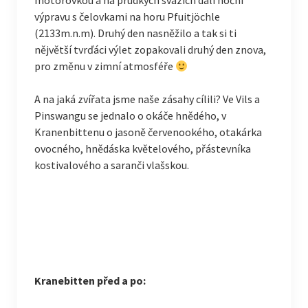
motorovkou a na prudkých svazích dali noční
výpravu s čelovkami na horu Pfuitjöchle
(2133m.n.m). Druhý den nasněžilo a tak si ti
nějvětší tvrďáci výlet zopakovali druhý den znova,
pro změnu v zimní atmosféře
A na jaká zvířata jsme naše zásahy cílili? Ve Vils a
Pinswangu se jednalo o okáče hnědého, v
Kranenbittenu o jasoně červenookého, otakárka
ovocného, hnědáska květelového, přástevníka
kostivalového a saranči vlašskou.
Kranebitten před a po: