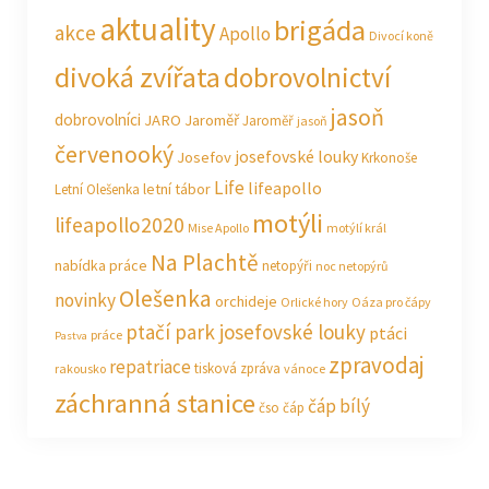
aktuality
brigáda
akce
Apollo
Divocí koně
divoká zvířata
dobrovolnictví
jasoň
dobrovolníci
JARO Jaroměř
Jaroměř
jasoň
červenooký
josefovské louky
Josefov
Krkonoše
Life
lifeapollo
letní tábor
Letní Olešenka
motýli
lifeapollo2020
Mise Apollo
motýlí král
Na Plachtě
nabídka práce
netopýři
noc netopýrů
Olešenka
novinky
orchideje
Orlické hory
Oáza pro čápy
ptačí park josefovské louky
ptáci
práce
Pastva
zpravodaj
repatriace
tisková zpráva
rakousko
vánoce
záchranná stanice
čáp bílý
čso
čáp