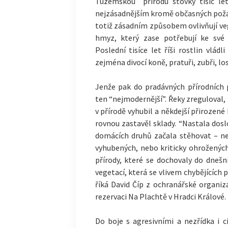
Tuzemskou přírodu stovky tisíc let
nejzásadnějším kromě občasných požárů
totiž zásadním způsobem ovlivňují veg
hmyz, který zase potřebují ke své e
Poslední tisíce let říši rostlin vl
zejména divocí koně, pratuři, zubři, los
Jenže pak do pradávných přírodních
ten “nejmodernější”. Řeky zreguloval
v přírodě vyhubil a někdejší přirozen
rovnou zastavěl sklady. “Nastala dos
domácích druhů začala stěhovat – n
vyhubených, nebo kriticky ohroženýc
přírody, které se dochovaly do dnešn
vegetací, která se vlivem chybějících 
říká David Číp z ochranářské organi
rezervaci Na Plachtě v Hradci Králové.
Do boje s agresivními a nezřídka i c