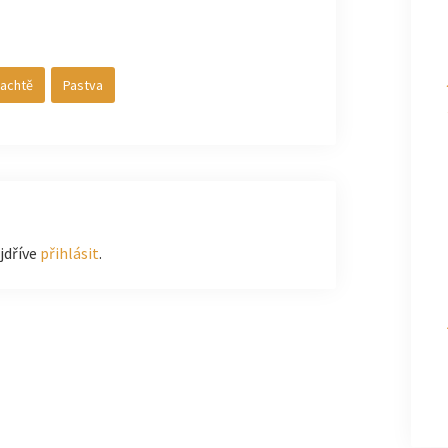
lachtě
Pastva
jdříve
přihlásit
.