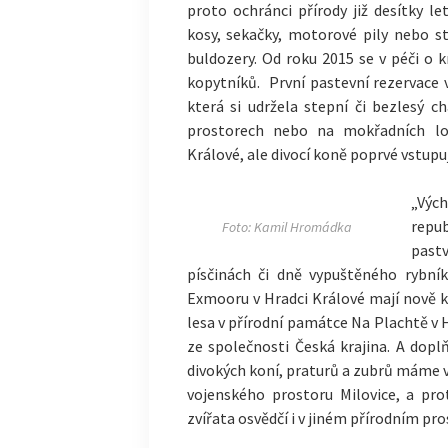
proto ochránci přírody již desítky l
kosy, sekačky, motorové pily nebo st
buldozery. Od roku 2015 se v péči o 
kopytníků. První pastevní rezervace 
která si udržela stepní či bezlesý ch
prostorech nebo na mokřadních lou
Králové, ale divocí koně poprvé vstupuj
„Vých
repu
Foto: Kamil Hromádka
pastv
písčinách či dně vypuštěného rybník
Exmooru v Hradci Králové mají nově k 
lesa v přírodní památce Na Plachtě v 
ze společnosti Česká krajina. A dopl
divokých koní, praturů a zubrů máme v
vojenského prostoru Milovice, a pr
zvířata osvědčí i v jiném přírodním pro