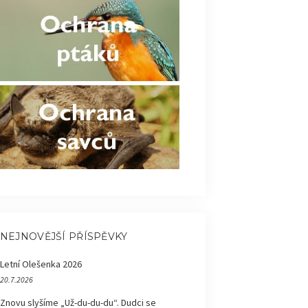
NEJNOVĚJŠÍ PŘÍSPĚVKY
Letní Olešenka 2026
20.7.2026
Znovu slyšíme „Už-du-du-du“. Dudci se