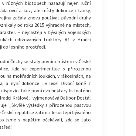
et v různých biotopech nasazují nejen ruční
áda ovcí a koz, ale místy dokonce i tanky,
krajinu začaly znovu používat původní druhy
vznikaly od roku 2015 výhradně na místech,
arakter. – nejčastěji v bývalých vojenských
kách udržovaných traktory. Až v Hradci
í do lesního prostředí.
odní Čechy se staly prvním místem v České
blice, kde se experimentuje s přirozenou
ou na mokřadních loukách, v rákosinách, na
a, a nyní dokonce i v lese. Divocí koně z
dispozici také první dva hektary listnatého
Hradci Králové,“ vyjmenovává Dalibor Dostál
ňuje: „Skvělé výsledky s přirozenou pastvou
 České republice zatím z lesostepí bývalého
oto jsme s napětím očekávali, zda se tato
středí.