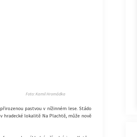
Foto: Kamil Hromádka
přirozenou pastvou v nížinném lese. Stádo
u v hradecké lokalitě Na Plachtě, může nově