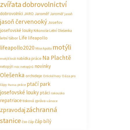
zvířata
dobrovolnictví
dobrovolníci
JARO Jaroměř
Jaroměř
jasoň
jasoň červenooký
Josefov
josefovské louky
Krkonoše
Letní Olešenka
Life
lifeapollo
letní tábor
motýli
lifeapollo2020
Mise Apollo
Na Plachtě
nabídka práce
motýlí král
novinky
netopýři
noc netopýrů
Olešenka
orchideje
Orlické hory
Oáza pro
ptačí park
čápy
práce
Pastva
josefovské louky
ptáci
rakousko
repatriace
tisková zpráva
vánoce
záchranná
zpravodaj
stanice
čáp bílý
čso
čáp