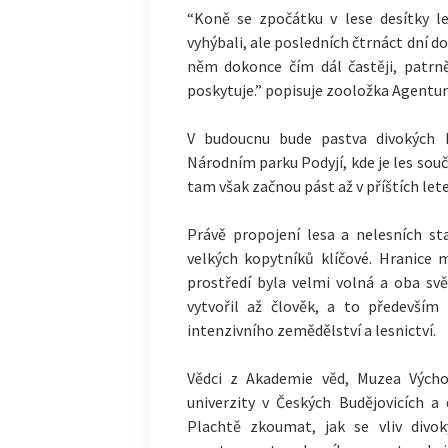
“Koně se zpočátku v lese desítky 
vyhýbali, ale posledních čtrnáct dní d
něm dokonce čím dál častěji, patrn
poskytuje.” popisuje zooložka Agentur
V budoucnu bude pastva divokých k
Národním parku Podyjí, kde je les součá
tam však začnou pást až v příštích lete
Právě propojení lesa a nelesních st
velkých kopytníků klíčové. Hranice
prostředí byla velmi volná a oba sv
vytvořil až člověk, a to především
intenzivního zemědělství a lesnictví.
Vědci z Akademie věd, Muzea Východ
univerzity v Českých Budějovicích a
Plachtě zkoumat, jak se vliv divok