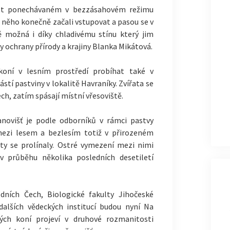
let ponechávaném v bezzásahovém režimu
o něho konečně začali vstupovat a pasou se v
ě možná i díky chladivému stínu který jim
y ochrany přírody a krajiny Blanka Mikátová.
oní v lesním prostředí probíhat také v
stí pastviny v lokalitě Havraníky. Zvířata se
ch, zatím spásají místní vřesoviště.
anovišť je podle odborníků v rámci pastvy
 mezi lesem a bezlesím totiž v přirozeném
ěty se prolínaly. Ostré vymezení mezi nimi
 v průběhu několika posledních desetiletí
ních Čech, Biologické fakulty Jihočeské
 dalších vědeckých institucí budou nyní Na
ých koní projeví v druhové rozmanitosti