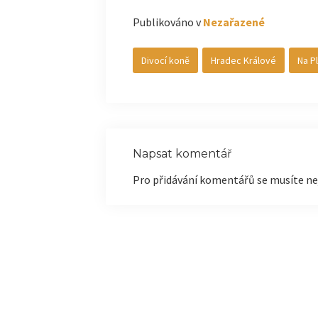
Publikováno v
Nezařazené
Divocí koně
Hradec Králové
Na P
Napsat komentář
Pro přidávání komentářů se musíte ne