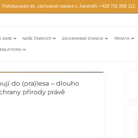
Pohotovostní tel. záchranné stanice v Jaroměři: +420 731 658 112.
 JSME
NAŠE ČINNOSTI
ZÁCHRANNÁ STANICE
TÉMATA
NSLATIONS
ují do (pra)lesa – dlouho
hrany přírody právě