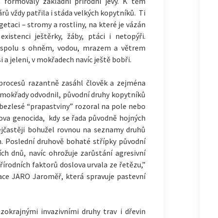
 formovaly základní přírodní jevy. K těm
 vždy patřila i stáda velkých kopytníků. Ti
etaci – stromy a rostliny, na které je vázán
xistenci ještěrky, žáby, ptáci i netopýři.
ádli spolu s ohněm, vodou, mrazem a větrem
i a jeleni, v mokřadech navíc ještě bobři.
 procesů razantně zasáhl člověk a zejména
, mokřady odvodnil, původní druhy kopytníků
é bezlesé “prapastviny” rozoral na pole nebo
lova genocida, kdy se řada původně hojných
ejčastěji bohužel rovnou na seznamy druhů
h. Poslední druhově bohaté střípky původní
ích dnů, navíc ohrožuje zarůstání agresivní
přírodních faktorů doslova urvala ze řetězu,”
zace JARO Jaroměř, která spravuje pastevní
izokrajnými invazivními druhy trav i dřevin