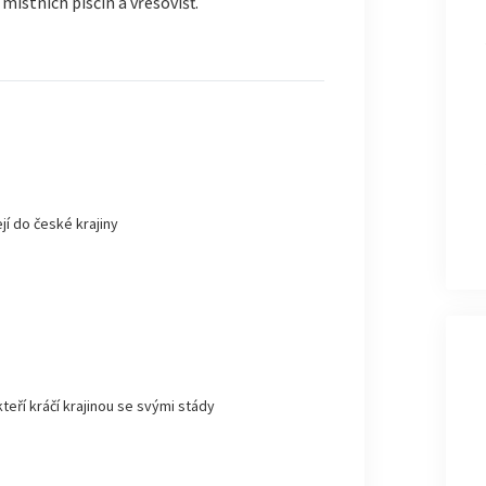
místních písčin a vřesovišť.
jí do české krajiny
kteří kráčí krajinou se svými stády