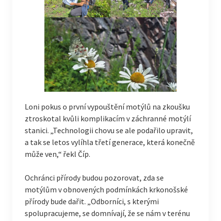
Loni pokus o první vypouštění motýlů na zkoušku
ztroskotal kvůli komplikacím v záchranné motýlí
stanici. „Technologii chovu se ale podařilo upravit,
a tak se letos vylíhla třetí generace, která konečně
může ven,“ řekl Číp.
Ochránci přírody budou pozorovat, zda se
motýlům v obnovených podmínkách krkonošské
přírody bude dařit. „Odborníci, s kterými
spolupracujeme, se domnívají, že se nám v terénu