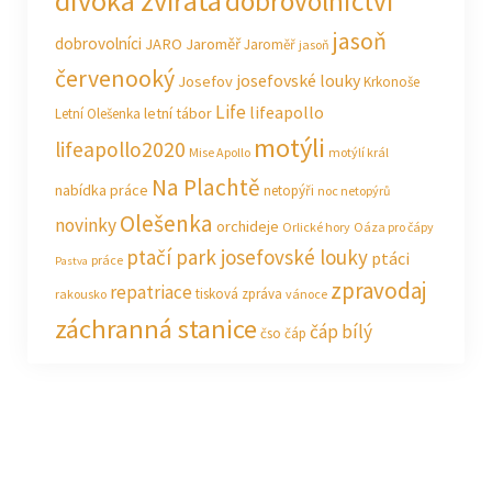
divoká zvířata
dobrovolnictví
jasoň
dobrovolníci
JARO Jaroměř
Jaroměř
jasoň
červenooký
josefovské louky
Josefov
Krkonoše
Life
lifeapollo
letní tábor
Letní Olešenka
motýli
lifeapollo2020
Mise Apollo
motýlí král
Na Plachtě
nabídka práce
netopýři
noc netopýrů
Olešenka
novinky
orchideje
Orlické hory
Oáza pro čápy
ptačí park josefovské louky
ptáci
práce
Pastva
zpravodaj
repatriace
tisková zpráva
rakousko
vánoce
záchranná stanice
čáp bílý
čso
čáp