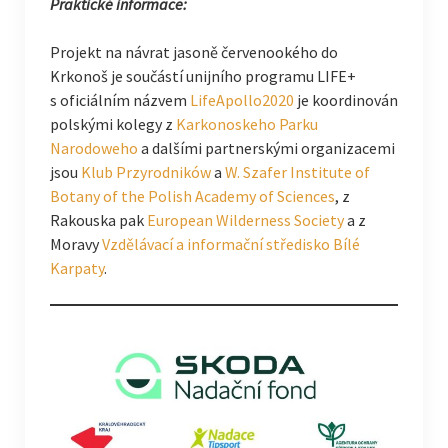
Praktické informace:
Projekt na návrat jasoně červenookého do
Krkonoš je součástí unijního programu LIFE+
s oficiálním názvem
LifeApollo2020
je koordinován
polskými kolegy z
Karkonoskeho Parku
Narodoweho
a dalšími partnerskými organizacemi
jsou
Klub Przyrodników
a
W. Szafer Institute of
Botany of the Polish Academy of Sciences
, z
Rakouska pak
European Wilderness Society
a z
Moravy
Vzdělávací a informační středisko Bílé
Karpaty
.