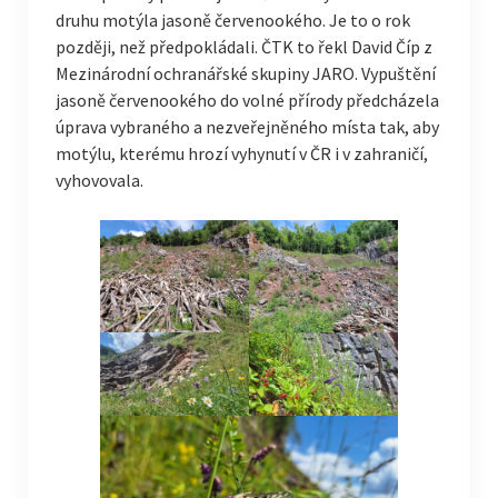
druhu motýla jasoně červenookého. Je to o rok
později, než předpokládali. ČTK to řekl David Číp z
Mezinárodní ochranářské skupiny JARO. Vypuštění
jasoně červenookého do volné přírody předcházela
úprava vybraného a nezveřejněného místa tak, aby
motýlu, kterému hrozí vyhynutí v ČR i v zahraničí,
vyhovovala.