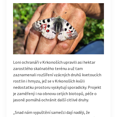
Loni ochranáři v Krkonoších upravili asi hektar
zarostlého skalnatého terénu a už tam
zaznamenali rozšíření vzácných druhů kvetoucích
rostlin i hmyzu, jež se v Krkonoších kvůli
nedostatku prostoru vyskytují sporadicky. Projekt
je zaměřený i na obnovu celých biotopů, péče o
jasoně pomáhá ochránit další citlivé druhy.
„Snad nám vypuštění samečci dají naději, že