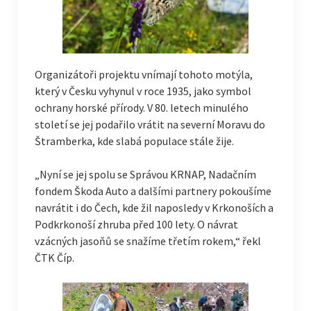
Organizátoři projektu vnímají tohoto motýla,
který v Česku vyhynul v roce 1935, jako symbol
ochrany horské přírody. V 80. letech minulého
století se jej podařilo vrátit na severní Moravu do
Štramberka, kde slabá populace stále žije.
„Nyní se jej spolu se Správou KRNAP, Nadačním
fondem Škoda Auto a dalšími partnery pokoušíme
navrátit i do Čech, kde žil naposledy v Krkonoších a
Podkrkonoší zhruba před 100 lety. O návrat
vzácných jasoňů se snažíme třetím rokem,“ řekl
ČTK Číp.