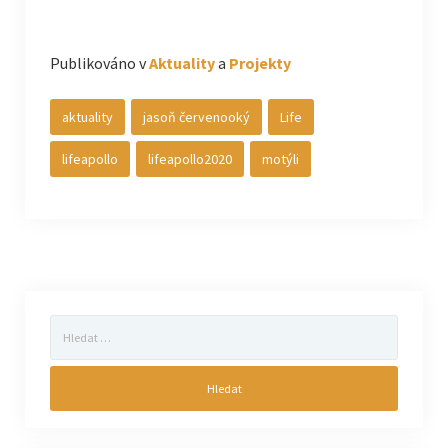
Publikováno v
Aktuality
a
Projekty
aktuality
jasoň červenooký
Life
lifeapollo
lifeapollo2020
motýli
Vyhledávání