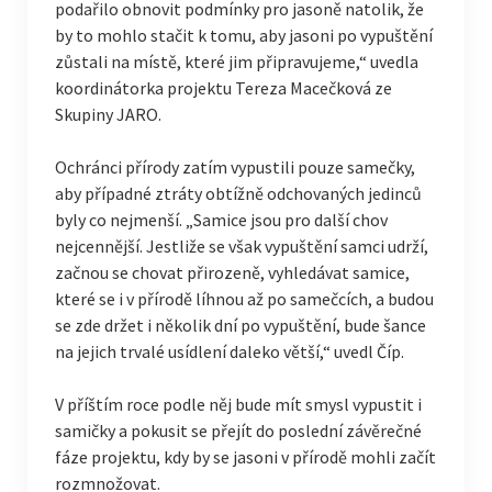
podařilo obnovit podmínky pro jasoně natolik, že
by to mohlo stačit k tomu, aby jasoni po vypuštění
zůstali na místě, které jim připravujeme,“ uvedla
koordinátorka projektu Tereza Macečková ze
Skupiny JARO.
Ochránci přírody zatím vypustili pouze samečky,
aby případné ztráty obtížně odchovaných jedinců
byly co nejmenší. „Samice jsou pro další chov
nejcennější. Jestliže se však vypuštění samci udrží,
začnou se chovat přirozeně, vyhledávat samice,
které se i v přírodě líhnou až po samečcích, a budou
se zde držet i několik dní po vypuštění, bude šance
na jejich trvalé usídlení daleko větší,“ uvedl Číp.
V příštím roce podle něj bude mít smysl vypustit i
samičky a pokusit se přejít do poslední závěrečné
fáze projektu, kdy by se jasoni v přírodě mohli začít
rozmnožovat.