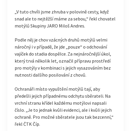
„V tuto chvíli jsme zhruba v polovině cesty, když
snad ale to nejtěžší máme za sebou,“ řekl chovatel
motýlů Skupiny JARO Miloš Andres.
Podle něj je chov vzácných druhů motýlů velmi
náročný i v případě, že jde „pouze“ o odchování
vajíček do stadia dospělce. Za nejnáročnější úkol,
který trvá několik let, označil přípravu prostředí
pro motýly v kombinaci s jejich vysazováním bez
nutnosti dalšího posilování z chovů.
Ochranáři místo vypuštění motýlů tají, aby
předešli jejich případnému odchytu sběrateli. Na
vrchní stranu křídel každému motýlovi napsali
číslo. „Je to jednak kvůli evidenci, ale i kvůli jejich
ochraně. Pro možné sběratele jsou tak bezcenní,“
řekl ČTK Číp.