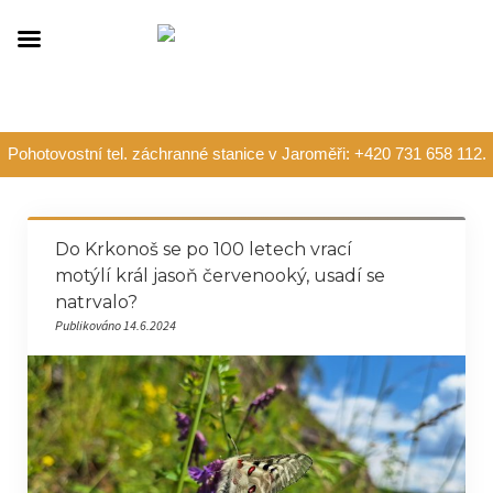
Pohotovostní tel. záchranné stanice v Jaroměři: +420 731 658 112.
Do Krkonoš se po 100 letech vrací
motýlí král jasoň červenooký, usadí se
natrvalo?
Publikováno 14.6.2024