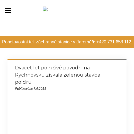
Pohotovostní tel. záchranné stanice v Jaroměři: +420 731 658 112.
Dvacet let po ničivé povodni na
Rychnovsku získala zelenou stavba
poldru
Publikováno 7.6.2018