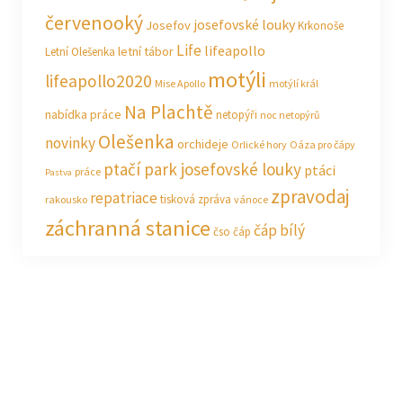
červenooký
josefovské louky
Josefov
Krkonoše
Life
lifeapollo
letní tábor
Letní Olešenka
motýli
lifeapollo2020
Mise Apollo
motýlí král
Na Plachtě
nabídka práce
netopýři
noc netopýrů
Olešenka
novinky
orchideje
Orlické hory
Oáza pro čápy
ptačí park josefovské louky
ptáci
práce
Pastva
zpravodaj
repatriace
tisková zpráva
rakousko
vánoce
záchranná stanice
čáp bílý
čso
čáp