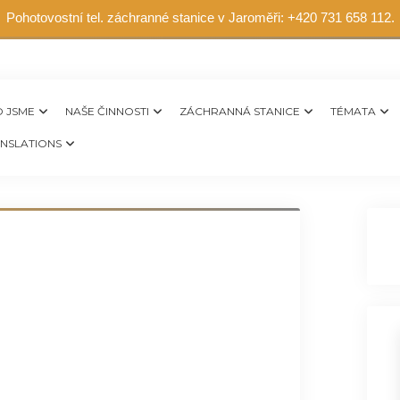
Pohotovostní tel. záchranné stanice v Jaroměři: +420 731 658 112.
 JSME
NAŠE ČINNOSTI
ZÁCHRANNÁ STANICE
TÉMATA
NSLATIONS