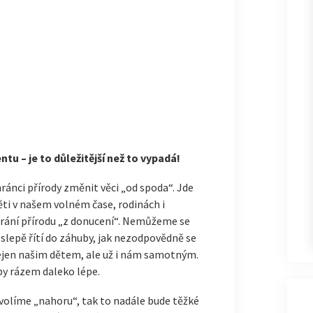
u – je to důležitější než to vypadá!
hránci přírody změnit věci „od spoda“. Jde
běti v našem volném čase, rodinách i
rání přírodu „z donucení“. Nemůžeme se
o slepě řítí do záhuby, jak nezodpovědně se
jen našim dětem, ale už i nám samotným.
by rázem daleko lépe.
volíme „nahoru“, tak to nadále bude těžké