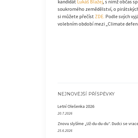
kandidát
Lukáš Blažej
, s nímž občas s
soukromého zemědělství, o pirátských 
si můžete přečíst
ZDE.
Podle svých vyjá
volebním období mezi „Climate defend
NEJNOVĚJŠÍ PŘÍSPĚVKY
Letní Olešenka 2026
20.7.2026
Znovu slyšíme „Už-du-du-du“. Dudci se vrace
25.6.2026