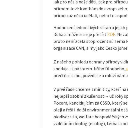
jak pro nás a naše děti, tak pro příro
přírodmilové k volbám do evropského
přírodu už něco udělali, nebo to aspoň 
Hodnocení jednotlivých stran a jejich
Duha a můžete se je přečíst
ZDE
. Neza
proto není zcela stoprocentní. Téma 
organizace CAN, a my jako Česko jsme z
Z našeho pohledu ochrany přírody vidím
shoduje i s názorem Jiřího Dlouhého,
přečtěte si ho, povedl se a mluví nám z
V prvé řadě chceme zmínit ty, kteří na
nejlepší osobní zkušenosti – už roky
Pocem, kandidujícím za ČSSD, který se
oleji a řeší i další environmentální o
biodiverzita, welfare hospodářských zv
vzděláním biolog (etolog), témata och