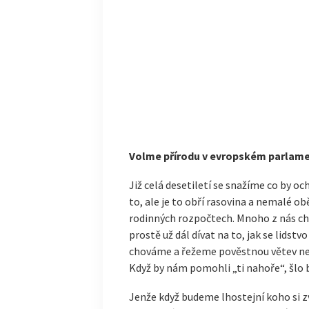
Volme přírodu v evropském parlament
Již celá desetiletí se snažíme co by oc
to, ale je to obří rasovina a nemalé o
rodinných rozpočtech. Mnoho z nás ch
prostě už dál dívat na to, jak se lidstv
chováme a řežeme pověstnou větev ne
Když by nám pomohli „ti nahoře“, šlo 
Jenže když budeme lhostejní koho si z