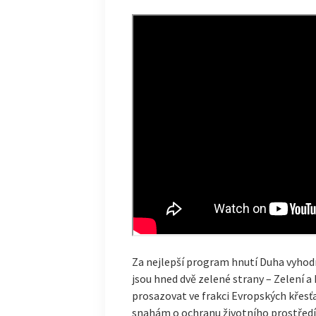
Za nejlepší program hnutí Duha vyhod
jsou hned dvě zelené strany – Zelení a 
prosazovat ve frakci Evropských křes
snahám o ochranu životního prostředí 