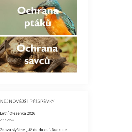
NEJNOVĚJŠÍ PŘÍSPĚVKY
Letní Olešenka 2026
20.7.2026
Znovu slyšíme „Už-du-du-du“. Dudci se