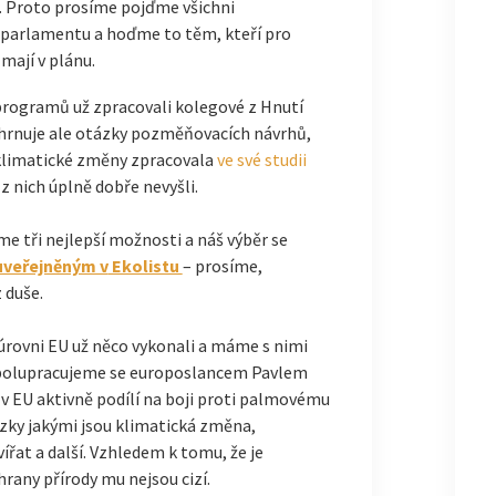
du. Proto prosíme pojďme všichni
 parlamentu a hoďme to těm, kteří pro
mají v plánu.
 programů už zpracovali kolegové z Hnutí
hrnuje ale otázky pozměňovacích návrhů,
klimatické změny zpracovala
ve své studii
 nich úplně dobře nevyšli.
e tři nejlepší možnosti a náš výběr se
uveřejněným v
Ekolistu
– prosíme,
 duše.
 úrovni EU už něco vykonali a máme s nimi
 spolupracujeme se europoslancem Pavlem
 v EU aktivně podílí na boji proti palmovému
tázky jakými jsou klimatická změna,
ířat a další. Vzhledem k tomu, že je
rany přírody mu nejsou cizí.