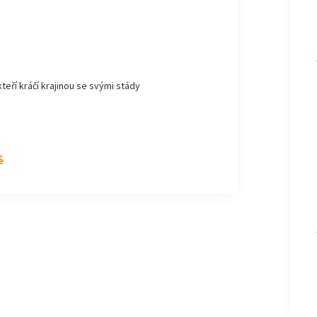
kteří kráčí krajinou se svými stády
é