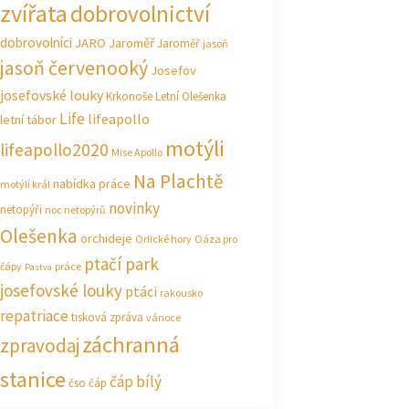
zvířata
dobrovolnictví
dobrovolníci
JARO Jaroměř
Jaroměř
jasoň
jasoň červenooký
Josefov
josefovské louky
Krkonoše
Letní Olešenka
Life
lifeapollo
letní tábor
motýli
lifeapollo2020
Mise Apollo
Na Plachtě
nabídka práce
motýlí král
novinky
netopýři
noc netopýrů
Olešenka
orchideje
Orlické hory
Oáza pro
ptačí park
čápy
práce
Pastva
josefovské louky
ptáci
rakousko
repatriace
tisková zpráva
vánoce
záchranná
zpravodaj
stanice
čáp bílý
čso
čáp