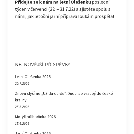
Přidejte se k nám na letní Olešenku
poslední
týden v červenci (22. – 31.7.22) a zjistěte spolu s
námi, jak letošní jarní příprava loukám prospěla!
NEJNOVĚJŠÍ PŘÍSPĚVKY
Letní Olešenka 2026
20.7.2026
Znovu slyšíme „Už-du-du-du“. Dudci se vracejí do české
krajiny
25.6.2026
Motýlí půlhodinka 2026
15.6.2026
Jarní Olešenka 2026