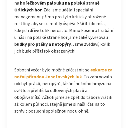
na
hořečkovém palouku na polské straně
Orlických hor
. Zde jsme udělali speciální
management přímo pro tyto kriticky ohrožené
rostliny, aby se tu mohly úspěšně šířit i do míst,
kde jich dříve tolik nerostlo. Mimo kosení a hrabání
u nás i na polské straně hor jsme také vyvěšovali
budky pro ptáky a netopýry
. Jsme zvědaví, kolik
jich bude příští rok obsazených!
Sobotní večer bylo možné zúčastnit se
exkurze za
noční přírodou Josefovských luk
. To zahrnovalo
odchyt ptáků, netopýrů, lákání nočního hmyzu na
světlo a přehlídku odlovených plazů a
obojživelníků. Ačkoli jsme se zpět do tábora vrátili
až kolem půlnoci, stejně jsme si našli čas na to
strávit poslední společnou noc u ohně.