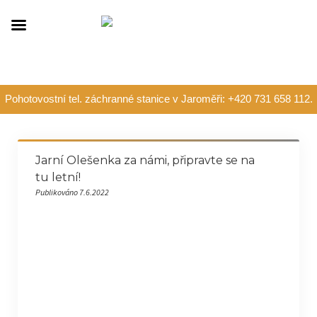
Pohotovostní tel. záchranné stanice v Jaroměři: +420 731 658 112.
Jarní Olešenka za námi, připravte se na
tu letní!
Publikováno 7.6.2022