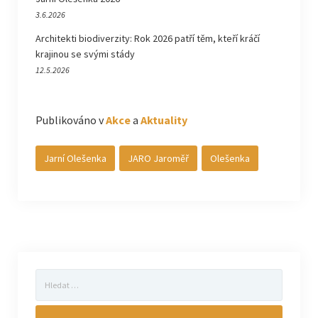
3.6.2026
Architekti biodiverzity: Rok 2026 patří těm, kteří kráčí
krajinou se svými stády
12.5.2026
Publikováno v
Akce
a
Aktuality
Jarní Olešenka
JARO Jaroměř
Olešenka
Vyhledávání