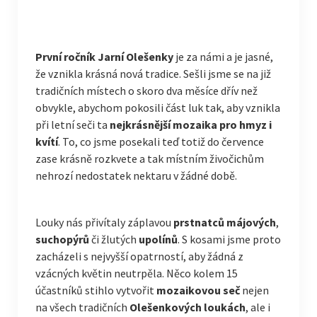
První ročník Jarní Olešenky
je za námi a je jasné,
že vznikla krásná nová tradice. Sešli jsme se na již
tradičních místech o skoro dva měsíce dřív než
obvykle, abychom pokosili část luk tak, aby vznikla
při letní seči ta
nejkrásnější mozaika pro hmyz i
kvítí
. To, co jsme posekali teď totiž do července
zase krásně rozkvete a tak místním živočichům
nehrozí nedostatek nektaru v žádné době.
Louky nás přivítaly záplavou
prstnatců májových
,
suchopýrů
či žlutých
upolínů
. S kosami jsme proto
zacházeli s nejvyšší opatrností, aby žádná z
vzácných květin neutrpěla. Něco kolem 15
účastníků stihlo vytvořit
mozaikovou seč
nejen
na všech tradičních
Olešenkových loukách
, ale i