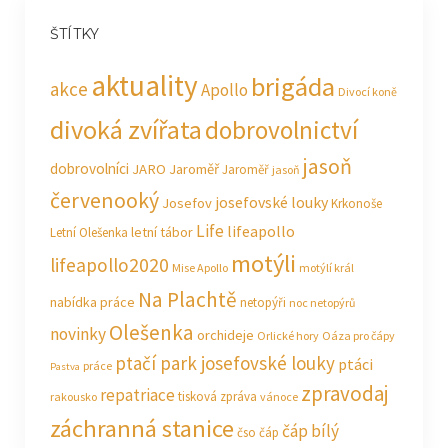
ŠTÍTKY
aktuality
brigáda
akce
Apollo
Divocí koně
divoká zvířata
dobrovolnictví
jasoň
dobrovolníci
JARO Jaroměř
Jaroměř
jasoň
červenooký
josefovské louky
Josefov
Krkonoše
Life
lifeapollo
letní tábor
Letní Olešenka
motýli
lifeapollo2020
Mise Apollo
motýlí král
Na Plachtě
nabídka práce
netopýři
noc netopýrů
Olešenka
novinky
orchideje
Orlické hory
Oáza pro čápy
ptačí park josefovské louky
ptáci
práce
Pastva
zpravodaj
repatriace
tisková zpráva
rakousko
vánoce
záchranná stanice
čáp bílý
čso
čáp