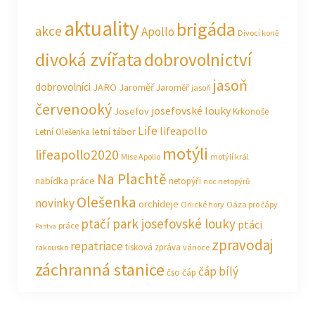
aktuality
brigáda
akce
Apollo
Divocí koně
divoká zvířata
dobrovolnictví
jasoň
dobrovolníci
JARO Jaroměř
Jaroměř
jasoň
červenooký
josefovské louky
Josefov
Krkonoše
Life
lifeapollo
letní tábor
Letní Olešenka
motýli
lifeapollo2020
Mise Apollo
motýlí král
Na Plachtě
nabídka práce
netopýři
noc netopýrů
Olešenka
novinky
orchideje
Orlické hory
Oáza pro čápy
ptačí park josefovské louky
ptáci
práce
Pastva
zpravodaj
repatriace
tisková zpráva
rakousko
vánoce
záchranná stanice
čáp bílý
čso
čáp