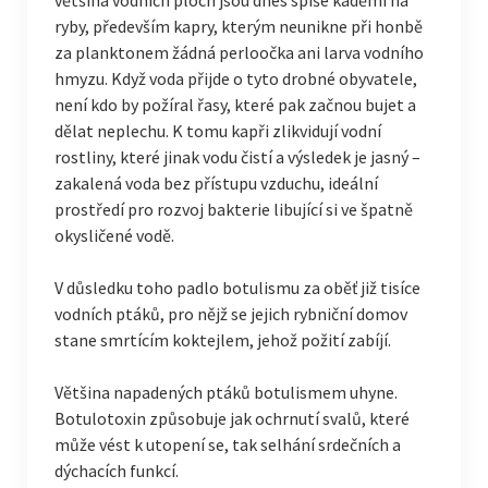
většina vodních ploch jsou dnes spíše káděmi na
ryby, především kapry, kterým neunikne při honbě
za planktonem žádná perloočka ani larva vodního
hmyzu. Když voda přijde o tyto drobné obyvatele,
není kdo by požíral řasy, které pak začnou bujet a
dělat neplechu. K tomu kapři zlikvidují vodní
rostliny, které jinak vodu čistí a výsledek je jasný –
zakalená voda bez přístupu vzduchu, ideální
prostředí pro rozvoj bakterie libující si ve špatně
okysličené vodě.
V důsledku toho padlo botulismu za oběť již tisíce
vodních ptáků, pro nějž se jejich rybniční domov
stane smrtícím koktejlem, jehož požití zabíjí.
Většina napadených ptáků botulismem uhyne.
Botulotoxin způsobuje jak ochrnutí svalů, které
může vést k utopení se, tak selhání srdečních a
dýchacích funkcí.