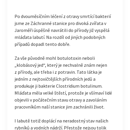
Po dvouměsíčním léčení z otravy smrtící bakterií
jsme ze Záchranné stanice pro divoká zvířata v
Jaroměři úspěšně navrátili do přírody již vyspělá
mláďata labutí. Na rozdíl od jiných podobných
případů dopadl tento dobře.
Za vše původně mohl botulotoxin neboli
„klobásový jed“, který je nechvalně znám nejen
z přírody, ale třeba i z potravin. Tato látka je
jedním z nejtoxičtějších přírodních jedů a
produkuje ji bakterie Clostridium botulinum.
Mláďata měla velké štěstí, protože je všímaví lidé
objevili v počátečním stavu otravy a zavoláním
pracovníkům naší stanice jim zachránili život.
I labutě totiž doplácí na neradostný stav našich
rybníků a vodních nádrží. Přestože nejsou tolik