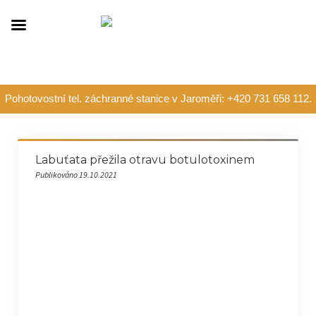
Pohotovostní tel. záchranné stanice v Jaroměři: +420 731 658 112.
Labuťata přežila otravu botulotoxinem
Publikováno 19.10.2021