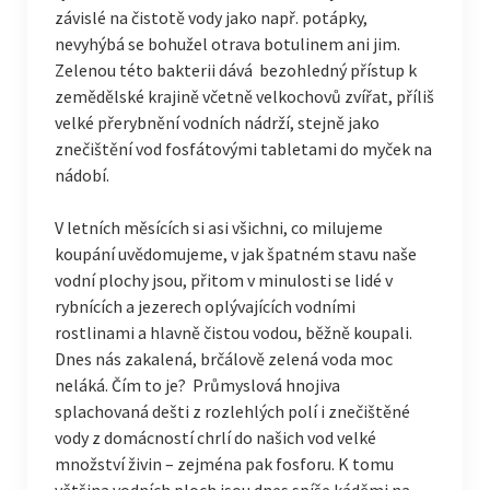
závislé na čistotě vody jako např. potápky,
nevyhýbá se bohužel otrava botulinem ani jim.
Zelenou této bakterii dává bezohledný přístup k
zemědělské krajině včetně velkochovů zvířat, příliš
velké přerybnění vodních nádrží, stejně jako
znečištění vod fosfátovými tabletami do myček na
nádobí.
V letních měsících si asi všichni, co milujeme
koupání uvědomujeme, v jak špatném stavu naše
vodní plochy jsou, přitom v minulosti se lidé v
rybnících a jezerech oplývajících vodními
rostlinami a hlavně čistou vodou, běžně koupali.
Dnes nás zakalená, brčálově zelená voda moc
neláká. Čím to je? Průmyslová hnojiva
splachovaná dešti z rozlehlých polí i znečištěné
vody z domácností chrlí do našich vod velké
množství živin – zejména pak fosforu. K tomu