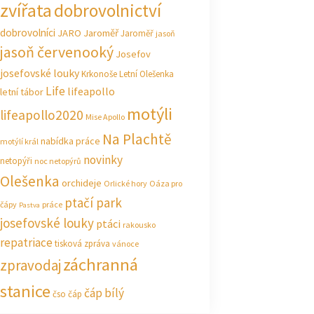
zvířata
dobrovolnictví
dobrovolníci
JARO Jaroměř
Jaroměř
jasoň
jasoň červenooký
Josefov
josefovské louky
Krkonoše
Letní Olešenka
Life
lifeapollo
letní tábor
motýli
lifeapollo2020
Mise Apollo
Na Plachtě
nabídka práce
motýlí král
novinky
netopýři
noc netopýrů
Olešenka
orchideje
Orlické hory
Oáza pro
ptačí park
čápy
práce
Pastva
josefovské louky
ptáci
rakousko
repatriace
tisková zpráva
vánoce
záchranná
zpravodaj
stanice
čáp bílý
čso
čáp