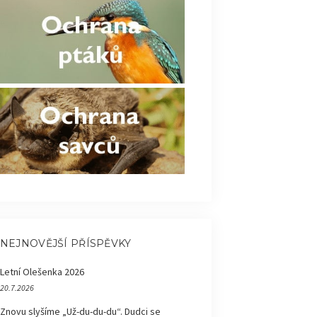
NEJNOVĚJŠÍ PŘÍSPĚVKY
Letní Olešenka 2026
20.7.2026
Znovu slyšíme „Už-du-du-du“. Dudci se