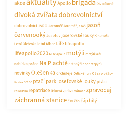
aktuality
brigáda
akce
Apollo
Divocí koně
divoká zvířata
dobrovolnictví
jasoň
dobrovolníci
JARO Jaroměř
Jaroměř
jasoň
červenooký
josefovské louky
Josefov
Krkonoše
Life
lifeapollo
letní tábor
Letní Olešenka
motýli
lifeapollo2020
Mise Apollo
motýlí král
Na Plachtě
nabídka práce
netopýři
noc netopýrů
Olešenka
novinky
orchideje
Orlické hory
Oáza pro čápy
ptačí park josefovské louky
ptáci
práce
Pastva
zpravodaj
repatriace
tisková zpráva
rakousko
vánoce
záchranná stanice
čáp bílý
čso
čáp