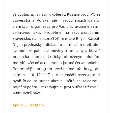
Ve spolupráci s našimi kolegy z Koalice proti PO ze
Slovenska a Polska, ale i řadou našich dalších
členských organizací, pro Vás připravujeme velmi
zajímavou akci. Proběhne na severozápádním
Slovensku, na nejikoničtějším místě Bílých Karpat.
Nejen přednášky a diskuse o palmovém oleji, ale i
symbolické pálení slonoviny a rohoviny a hlavně
praktická pomoc kriticky ohroženým druhům
motýlů, včetně atraktivního jasoně červenookého.
Podrobnější program zveřejníme už brzy, ale
termín – 10.-12.11.17 si v kalendáři rezervujte již
nyní! Bude to super akce a určitě se sejdeme v
hojném počtu – rezervujte si proto účast už nyní –
bude určitě nával.
Apolo 11 program