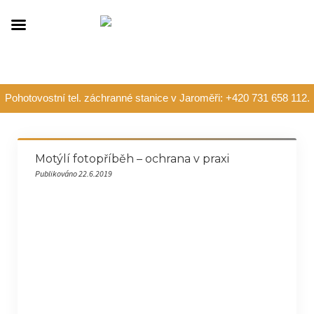
Pohotovostní tel. záchranné stanice v Jaroměři: +420 731 658 112.
Motýlí fotopříběh – ochrana v praxi
Publikováno 22.6.2019