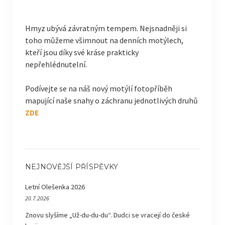
Hmyz ubývá závratným tempem. Nejsnadněji si
toho můžeme všimnout na denních motýlech,
kteří jsou díky své kráse prakticky
nepřehlédnutelní.
Podívejte se na náš nový motýlí fotopříběh
mapující naše snahy o záchranu jednotlivých druhů
ZDE
NEJNOVĚJŠÍ PŘÍSPĚVKY
Letní Olešenka 2026
20.7.2026
Znovu slyšíme „Už-du-du-du“. Dudci se vracejí do české