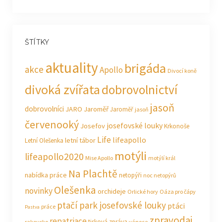
ŠTÍTKY
aktuality
brigáda
akce
Apollo
Divocí koně
divoká zvířata
dobrovolnictví
jasoň
dobrovolníci
JARO Jaroměř
Jaroměř
jasoň
červenooký
josefovské louky
Josefov
Krkonoše
Life
lifeapollo
letní tábor
Letní Olešenka
motýli
lifeapollo2020
Mise Apollo
motýlí král
Na Plachtě
nabídka práce
netopýři
noc netopýrů
Olešenka
novinky
orchideje
Orlické hory
Oáza pro čápy
ptačí park josefovské louky
ptáci
práce
Pastva
zpravodaj
repatriace
tisková zpráva
rakousko
vánoce