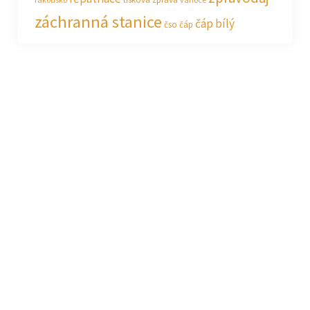
záchranná stanice
čáp bílý
čso
čáp