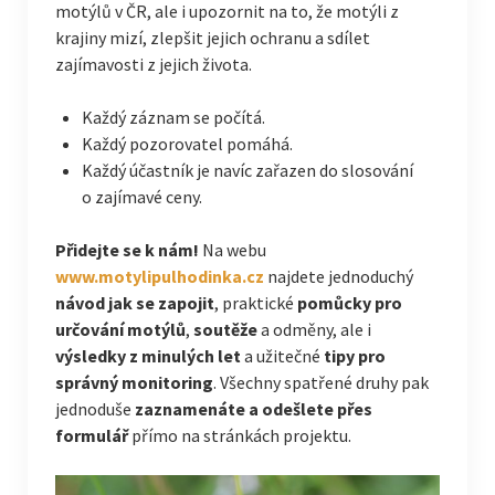
motýlů v ČR, ale i upozornit na to, že motýli z
krajiny mizí, zlepšit jejich ochranu a sdílet
zajímavosti z jejich života.
Každý záznam se počítá.
Každý pozorovatel pomáhá.
Každý účastník je navíc zařazen do slosování
o zajímavé ceny.
Přidejte se k nám!
Na webu
www.motylipulhodinka.cz
najdete jednoduchý
návod jak se zapojit
, praktické
pomůcky pro
určování motýlů
,
soutěže
a odměny, ale i
výsledky z minulých let
a užitečné
tipy pro
správný monitoring
. Všechny spatřené druhy pak
jednoduše
zaznamenáte a odešlete přes
formulář
přímo na stránkách projektu.