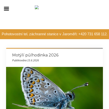
Pohotovostní tel. záchranné stanice v Jaroměři: +420 731 658 112.
Motýlí půlhodinka 2026
Publikováno 15.6.2026