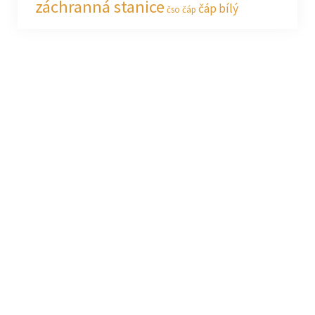
záchranná stanice
čáp bílý
čso
čáp