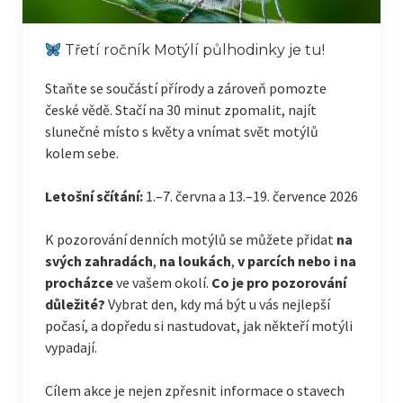
Třetí ročník Motýlí půlhodinky je tu!
Staňte se součástí přírody a zároveň pomozte
české vědě. Stačí na 30 minut zpomalit, najít
slunečné místo s květy a vnímat svět motýlů
kolem sebe.
Letošní sčítání:
1.–7. června a 13.–19. července 2026
K pozorování denních motýlů se můžete přidat
na
svých zahradách
,
na loukách
,
v parcích nebo i na
procházce
ve vašem okolí.
Co je pro pozorování
důležité?
Vybrat den, kdy má být u vás nejlepší
počasí, a dopředu si nastudovat, jak někteří motýli
vypadají.
Cílem akce je nejen zpřesnit informace o stavech