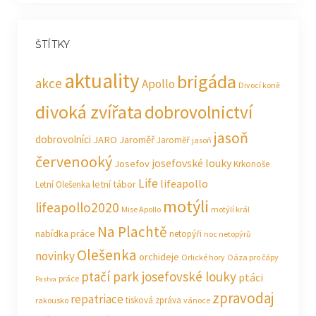
ŠTÍTKY
aktuality
brigáda
akce
Apollo
Divocí koně
divoká zvířata
dobrovolnictví
jasoň
dobrovolníci
JARO Jaroměř
Jaroměř
jasoň
červenooký
josefovské louky
Josefov
Krkonoše
Life
lifeapollo
letní tábor
Letní Olešenka
motýli
lifeapollo2020
Mise Apollo
motýlí král
Na Plachtě
nabídka práce
netopýři
noc netopýrů
Olešenka
novinky
orchideje
Orlické hory
Oáza pro čápy
ptačí park josefovské louky
ptáci
práce
Pastva
zpravodaj
repatriace
tisková zpráva
rakousko
vánoce