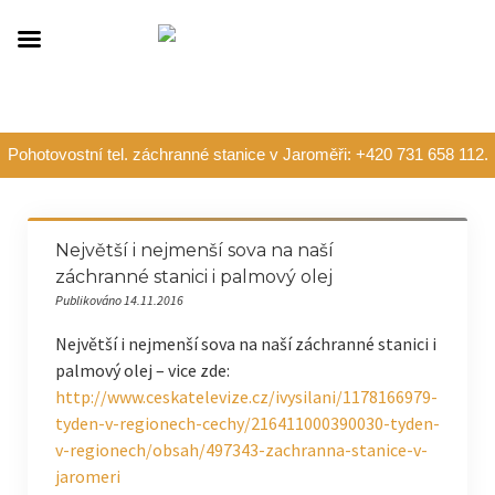
Pohotovostní tel. záchranné stanice v Jaroměři: +420 731 658 112.
Největší i nejmenší sova na naší
záchranné stanici i palmový olej
Publikováno 14.11.2016
Největší i nejmenší sova na naší záchranné stanici i
palmový olej – vice zde:
http://www.ceskatelevize.cz/ivysilani/1178166979-
tyden-v-regionech-cechy/216411000390030-tyden-
v-regionech/obsah/497343-zachranna-stanice-v-
jaromeri