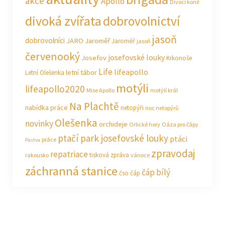
akce
Apollo
Divocí koně
divoká zvířata
dobrovolnictví
jasoň
dobrovolníci
JARO Jaroměř
Jaroměř
jasoň
červenooký
josefovské louky
Josefov
Krkonoše
Life
lifeapollo
letní tábor
Letní Olešenka
motýli
lifeapollo2020
Mise Apollo
motýlí král
Na Plachtě
nabídka práce
netopýři
noc netopýrů
Olešenka
novinky
orchideje
Orlické hory
Oáza pro čápy
ptačí park josefovské louky
ptáci
práce
Pastva
zpravodaj
repatriace
tisková zpráva
rakousko
vánoce
záchranná stanice
čáp bílý
čso
čáp