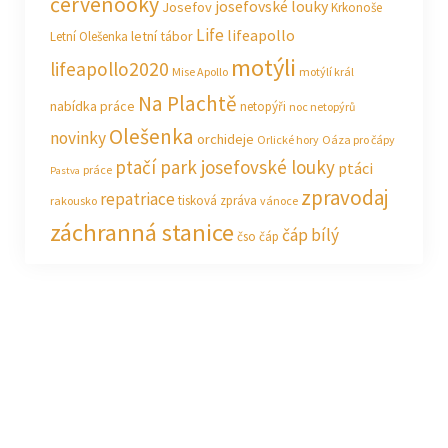
červenooký
josefovské louky
Josefov
Krkonoše
Life
lifeapollo
letní tábor
Letní Olešenka
motýli
lifeapollo2020
Mise Apollo
motýlí král
Na Plachtě
nabídka práce
netopýři
noc netopýrů
Olešenka
novinky
orchideje
Orlické hory
Oáza pro čápy
ptačí park josefovské louky
ptáci
práce
Pastva
zpravodaj
repatriace
tisková zpráva
rakousko
vánoce
záchranná stanice
čáp bílý
čso
čáp