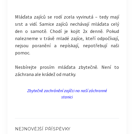
Mláďata zajíců se rodí zcela vyvinutá – tedy mají
srst a vidí. Samice zajíců nechávají mláďata celý
den o samotě. Chodí je kojit 2x denně. Pokud
nalezneme v trávě mladé zajíce, kteří odpočívají,
nejsou poranění a nepískají, nepotřebují naši
pomoc.
Nesbírejte prosím mláďata zbytečně. Není to
záchrana ale krádež od matky.
Zbytečně zachránění zajíčci na naší záchranné
stanici
NEJNOVĚJŠÍ PŘÍSPĚVKY