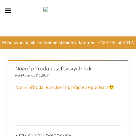
Pohotovostní tel. záchranné stanice v Jaroměři: +420 731 658 112.
Noční příroda Josefovských luk
Publikováno 18.5.2017
Noční příroda je za dveřmi, přijdťe se podívat!