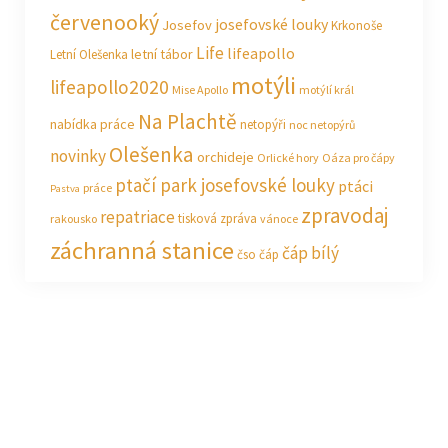
červenooký
josefovské louky
Josefov
Krkonoše
Life
lifeapollo
letní tábor
Letní Olešenka
motýli
lifeapollo2020
Mise Apollo
motýlí král
Na Plachtě
nabídka práce
netopýři
noc netopýrů
Olešenka
novinky
orchideje
Orlické hory
Oáza pro čápy
ptačí park josefovské louky
ptáci
práce
Pastva
zpravodaj
repatriace
tisková zpráva
rakousko
vánoce
záchranná stanice
čáp bílý
čso
čáp