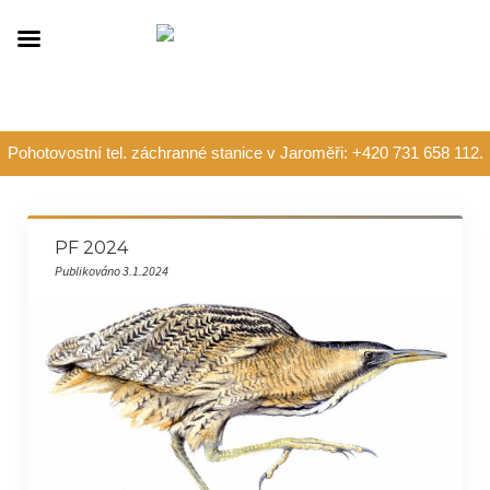
Pohotovostní tel. záchranné stanice v Jaroměři: +420 731 658 112.
PF 2024
Publikováno 3.1.2024