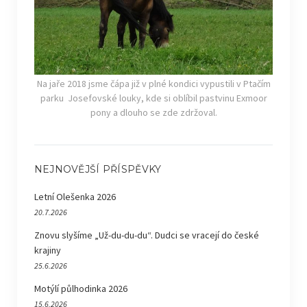
Na jaře 2018 jsme čápa již v plné kondici vypustili v Ptačím
parku Josefovské louky, kde si oblíbil pastvinu Exmoor
pony a dlouho se zde zdržoval.
NEJNOVĚJŠÍ PŘÍSPĚVKY
Letní Olešenka 2026
20.7.2026
Znovu slyšíme „Už-du-du-du“. Dudci se vracejí do české
krajiny
25.6.2026
Motýlí půlhodinka 2026
15.6.2026