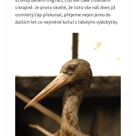
střelby během migrací, trpí ale také změnami
v krajině. Je proto skvělé, že toto vše náš dnes již
osmiletý čáp překonal, přejeme nejen jemu do
dalších let co nejméně kolizí s lidskými výdobytky.