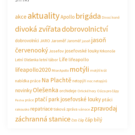
aktuality
brigáda
akce
Apollo
Divocí koně
divoká zvířata
dobrovolnictví
jasoň
dobrovolníci
JARO Jaroměř
Jaroměř
jasoň
červenooký
josefovské louky
Josefov
Krkonoše
Life
lifeapollo
letní tábor
Letní Olešenka
motýli
lifeapollo2020
Mise Apollo
motýlí král
Na Plachtě
nabídka práce
netopýři
noc netopýrů
Olešenka
novinky
orchideje
Orlické hory
Oáza pro čápy
ptačí park josefovské louky
ptáci
práce
Pastva
zpravodaj
repatriace
tisková zpráva
rakousko
vánoce
záchranná stanice
čáp bílý
čso
čáp