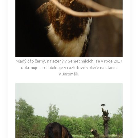
Mladý čáp černý, nalezený v Semechnicích, se v roce 2017
dokrmuje a rehabilituje v rozletové voliéře na stanici
v Jaroměři.