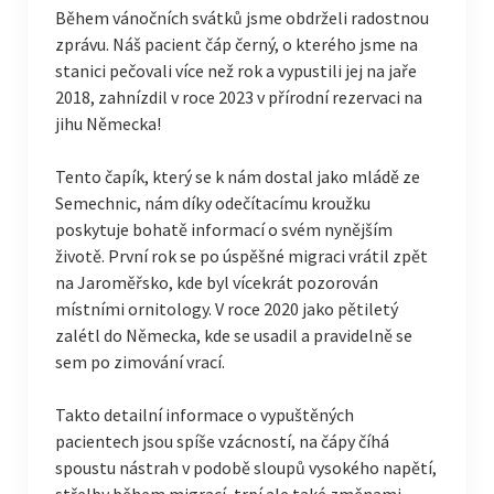
Během vánočních svátků jsme obdrželi radostnou
zprávu. Náš pacient čáp černý, o kterého jsme na
stanici pečovali více než rok a vypustili jej na jaře
2018, zahnízdil v roce 2023 v přírodní rezervaci na
jihu Německa!
Tento čapík, který se k nám dostal jako mládě ze
Semechnic, nám díky odečítacímu kroužku
poskytuje bohatě informací o svém nynějším
životě. První rok se po úspěšné migraci vrátil zpět
na Jaroměřsko, kde byl vícekrát pozorován
místními ornitology. V roce 2020 jako pětiletý
zalétl do Německa, kde se usadil a pravidelně se
sem po zimování vrací.
Takto detailní informace o vypuštěných
pacientech jsou spíše vzácností, na čápy číhá
spoustu nástrah v podobě sloupů vysokého napětí,