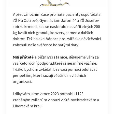
V předvánočním čase pro naše pacienty uspořádala
ZŠ Na Ostrově, Gymnázium Jaroměř a ZŠ Josefov
sbírku krmení, kde se nasbíralo neuvěřitelných 200
kg kvalitních granulí, konzerv, semen a dalších
dobrot. Též na akci Vánoce pro zvířátka návštěvníci
zahrnuli naše svěřence bohatými dary.
Milí přátelé a příznivci stanice
, děkujeme vám za
vaší celoroční podporu,které si nesmírně vážíme.
Těžko bychom zvládali bez vaší pomoci odolávat
peripetiím, které sužují většinu nevládních
organizací.
I díky vám jsme v roce 2023 pomohli 1123
zraněným zvířatům v nouzi v Královéhradeckém a
Libereckém kraji.