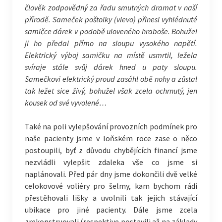
člověk zodpovědný za řadu smutných dramat v naší
přírodě. Sameček poštolky (vlevo) přinesl vyhlédnuté
samičce dárek v podobě uloveného hraboše. Bohužel
ji ho předal přímo na sloupu vysokého napětí.
Elektrický výboj samičku na místě usmrtil, ležela
svíraje stále svůj dárek hned u paty sloupu.
Samečkovi elektrický proud zasáhl obě nohy a zůstal
tak ležet sice živý, bohužel však zcela ochrnutý, jen
kousek od své vyvolené…
Také na poli vylepšování provozních podmínek pro
naše pacienty jsme v loňském roce zase o něco
postoupili, byť z důvodu chybějících financí jsme
nezvládli vylepšit zdaleka vše co jsme si
naplánovali. Před pár dny jsme dokončili dvě velké
celokovové voliéry pro šelmy, kam bychom rádi
přestěhovali lišky a uvolnili tak jejich stávající
ubikace pro jiné pacienty. Dále jsme zcela
zrekonstruovali (respektive postavili až na základy