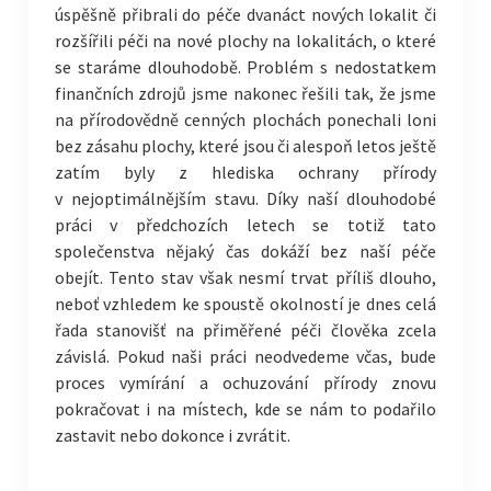
úspěšně přibrali do péče dvanáct nových lokalit či
rozšířili péči na nové plochy na lokalitách, o které
se staráme dlouhodobě. Problém s nedostatkem
finančních zdrojů jsme nakonec řešili tak, že jsme
na přírodovědně cenných plochách ponechali loni
bez zásahu plochy, které jsou či alespoň letos ještě
zatím byly z hlediska ochrany přírody
v nejoptimálnějším stavu. Díky naší dlouhodobé
práci v předchozích letech se totiž tato
společenstva nějaký čas dokáží bez naší péče
obejít. Tento stav však nesmí trvat příliš dlouho,
neboť vzhledem ke spoustě okolností je dnes celá
řada stanovišť na přiměřené péči člověka zcela
závislá. Pokud naši práci neodvedeme včas, bude
proces vymírání a ochuzování přírody znovu
pokračovat i na místech, kde se nám to podařilo
zastavit nebo dokonce i zvrátit.