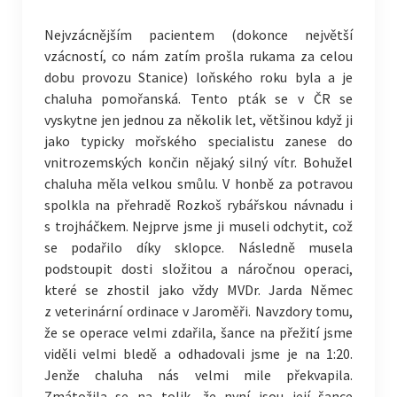
Nejvzácnějším pacientem (dokonce největší
vzácností, co nám zatím prošla rukama za celou
dobu provozu Stanice) loňského roku byla a je
chaluha pomořanská. Tento pták se v ČR se
vyskytne jen jednou za několik let, většinou když ji
jako typicky mořského specialistu zanese do
vnitrozemských končin nějaký silný vítr. Bohužel
chaluha měla velkou smůlu. V honbě za potravou
spolkla na přehradě Rozkoš rybářskou návnadu i
s trojháčkem. Nejprve jsme ji museli odchytit, což
se podařilo díky sklopce. Následně musela
podstoupit dosti složitou a náročnou operaci,
které se zhostil jako vždy MVDr. Jarda Němec
z veterinární ordinace v Jaroměři. Navzdory tomu,
že se operace velmi zdařila, šance na přežití jsme
viděli velmi bledě a odhadovali jsme je na 1:20.
Jenže chaluha nás velmi mile překvapila.
Zmátožila se na tolik, že nyní jsou její šance