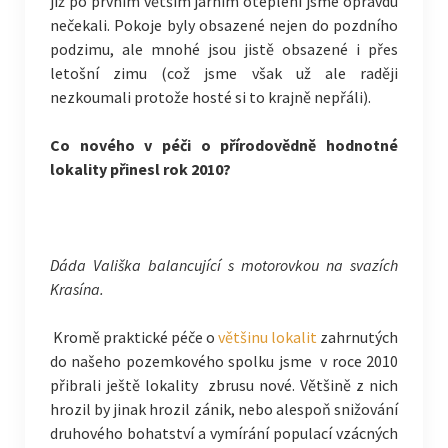
již po prvním větším jarním oteplení jsme opravdu
nečekali. Pokoje byly obsazené nejen do pozdního
podzimu, ale mnohé jsou jistě obsazené i přes
letošní zimu (což jsme však už ale raději
nezkoumali protože hosté si to krajně nepřáli).
Co nového v péči o přírodovědně hodnotné
lokality přinesl rok 2010?
Dáda Vališka balancující s motorovkou na svazích
Krasína.
Kromě praktické péče o
většinu lokalit
zahrnutých
do našeho pozemkového spolku jsme v roce 2010
přibrali ještě lokality zbrusu nové. Většině z nich
hrozil by jinak hrozil zánik, nebo alespoň snižování
druhového bohatství a vymírání populací vzácných