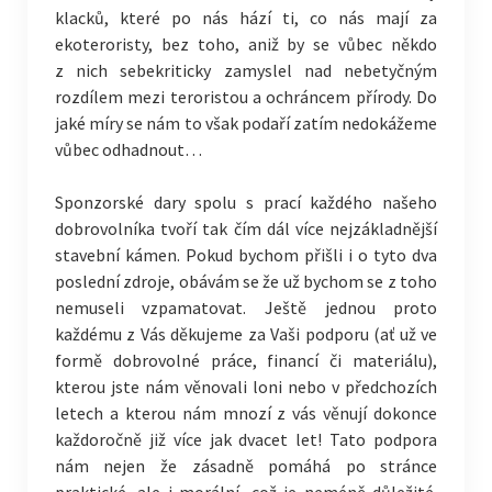
klacků, které po nás hází ti, co nás mají za
ekoteroristy, bez toho, aniž by se vůbec někdo
z nich sebekriticky zamyslel nad nebetyčným
rozdílem mezi teroristou a ochráncem přírody. Do
jaké míry se nám to však podaří zatím nedokážeme
vůbec odhadnout…
Sponzorské dary spolu s prací každého našeho
dobrovolníka tvoří tak čím dál více nejzákladnější
stavební kámen. Pokud bychom přišli i o tyto dva
poslední zdroje, obávám se že už bychom se z toho
nemuseli vzpamatovat. Ještě jednou proto
každému z Vás děkujeme za Vaši podporu (ať už ve
formě dobrovolné práce, financí či materiálu),
kterou jste nám věnovali loni nebo v předchozích
letech a kterou nám mnozí z vás věnují dokonce
každoročně již více jak dvacet let! Tato podpora
nám nejen že zásadně pomáhá po stránce
praktické, ale i morální, což je neméně důležité.