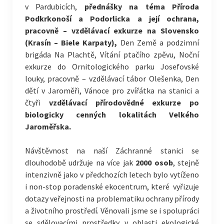
v Pardubicích,
přednášky na téma Příroda
Podkrkonoší a Podorlicka a její ochrana,
pracovně – vzdělávací exkurze na Slovensko
(Krasín – Biele Karpaty),
Den Země a podzimní
brigáda Na Plachtě, Vítání ptačího zpěvu, Noční
exkurze do Ornitologického parku Josefovské
louky, pracovně – vzdělávací tábor Olešenka, Den
dětí v Jaroměři, Vánoce pro zvířátka na stanici a
čtyři
vzdělávací přírodovědné exkurze po
biologicky cenných lokalitách Velkého
Jaroměřska.
Návštěvnost na naší Záchranné stanici se
dlouhodobě udržuje na více jak
2000 osob
, stejně
intenzivně jako v předchozích letech bylo vytíženo
i non-stop poradenské ekocentrum, které vyřizuje
dotazy veřejnosti na problematiku ochrany přírody
a životního prostředí. Věnovali jsme se i spolupráci
se sdělovacími prostředky v oblasti ekologické