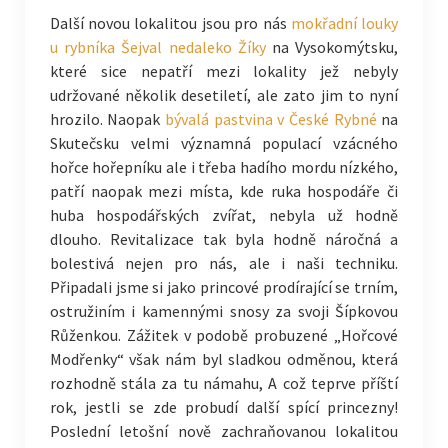
Další novou lokalitou jsou pro nás
mokřadní louky
u rybníka Šejval nedaleko Žíky
na Vysokomýtsku,
které sice nepatří mezi lokality jež nebyly
udržované několik desetiletí, ale zato jim to nyní
hrozilo. Naopak
bývalá pastvina v České Rybné
na
Skutečsku velmi významná populací vzácného
hořce hořepníku ale i třeba hadího mordu nízkého,
patří naopak mezi místa, kde ruka hospodáře či
huba hospodářských zvířat, nebyla už hodně
dlouho. Revitalizace tak byla hodně náročná a
bolestivá nejen pro nás, ale i naši techniku.
Připadali jsme si jako princové prodírající se trním,
ostružiním i kamennými snosy za svoji Šípkovou
Růženkou. Zážitek v podobě probuzené „Hořcové
Modřenky“ však nám byl sladkou odměnou, která
rozhodně stála za tu námahu, A což teprve příští
rok, jestli se zde probudí další spící princezny!
Poslední letošní nově zachraňovanou lokalitou