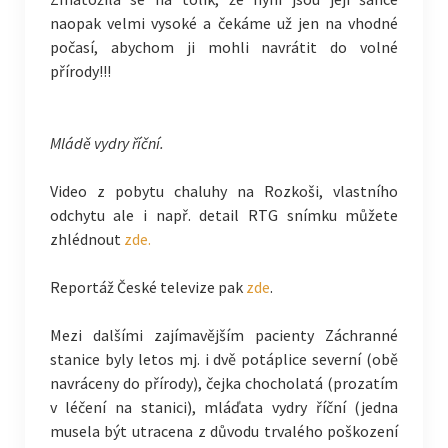
naopak velmi vysoké a čekáme už jen na vhodné
počasí, abychom ji mohli navrátit do volné
přírody!!!
Mládě vydry říční.
Video z pobytu chaluhy na Rozkoši, vlastního
odchytu ale i např. detail RTG snímku můžete
zhlédnout
zde.
Reportáž České televize pak
zde
.
Mezi dalšími zajímavějším pacienty Záchranné
stanice byly letos mj. i dvě potáplice severní (obě
navráceny do přírody), čejka chocholatá (prozatím
v léčení na stanici), mláďata vydry říční (jedna
musela být utracena z důvodu trvalého poškození