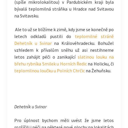
(spíše mikrolokalitou) v Pardubickém kraji byla
bývalá teplomilná stráňka u Hradce nad Svitavou
na Svitavsku.
Ale to už se blížíme k zimě, kdy jsme se konečně po
letech odkladů pustili do
teplomilné stráně
Dehetník u Svinar
na Královéhradecku. Bohužel
vzhledem k přívalům sněhu už asi nestihneme
letos zahájit péči o zanikající
slatinou louku na
břehu rybníka Smilek u Horních Ředic
na Holicku, či
teplomilnou loučku u Polních Chrčic
na Žehuňsku.
Dehetník u Svinar
Pro úplnost bychom měli uvést že jsme letos
rozšířili i péči na některé nové plochy na lokalitách