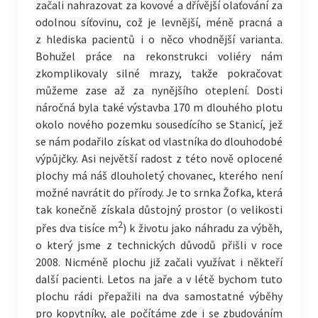
začali nahrazovat za kovové a dřívější olaťování za
odolnou síťovinu, což je levnější, méně pracná a
z hlediska pacientů i o něco vhodnější varianta.
Bohužel práce na rekonstrukci voliéry nám
zkomplikovaly silné mrazy, takže pokračovat
můžeme zase až za nynějšího oteplení. Dosti
náročná byla také výstavba 170 m dlouhého plotu
okolo nového pozemku sousedícího se Stanicí, jež
se nám podařilo získat od vlastníka do dlouhodobé
výpůjčky. Asi největší radost z této nově oplocené
plochy má náš dlouholetý chovanec, kterého není
možné navrátit do přírody. Je to srnka Žofka, která
tak konečně získala důstojný prostor (o velikosti
2
přes dva tisíce m
) k životu jako náhradu za výběh,
o který jsme z technických důvodů přišli v roce
2008. Nicméně plochu již začali využívat i někteří
další pacienti. Letos na jaře a v létě bychom tuto
plochu rádi přepažili na dva samostatné výběhy
pro kopytníky, ale počítáme zde i se zbudováním