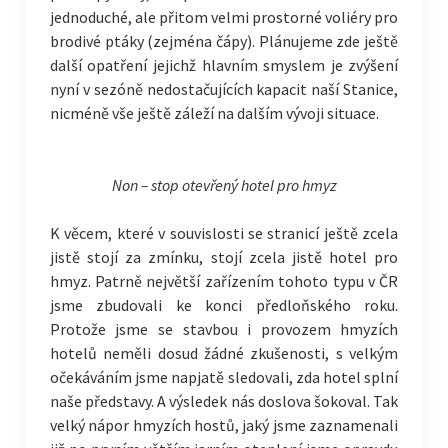
jednoduché, ale přitom velmi prostorné voliéry pro
brodivé ptáky (zejména čápy). Plánujeme zde ještě
další opatření jejichž hlavním smyslem je zvýšení
nyní v sezóně nedostačujících kapacit naší Stanice,
nicméně vše ještě záleží na dalším vývoji situace.
Non – stop otevřený hotel pro hmyz
K věcem, které v souvislosti se stranicí ještě zcela
jistě stojí za zmínku, stojí zcela jistě hotel pro
hmyz. Patrně největší zařízením tohoto typu v ČR
jsme zbudovali ke konci předloňského roku.
Protože jsme se stavbou i provozem hmyzích
hotelů neměli dosud žádné zkušenosti, s velkým
očekáváním jsme napjatě sledovali, zda hotel splní
naše představy. A výsledek nás doslova šokoval. Tak
velký nápor hmyzích hostů, jaký jsme zaznamenali