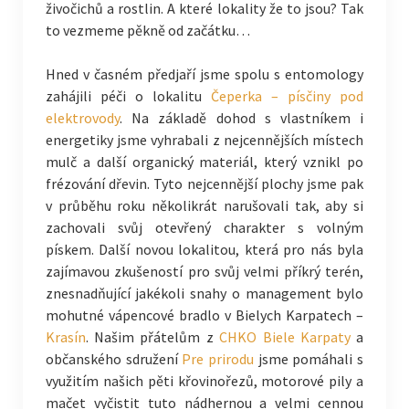
živočichů a rostlin. A které lokality že to jsou? Tak
to vezmeme pěkně od začátku…
Hned v časném předjaří jsme spolu s entomology
zahájili péči o lokalitu
Čeperka – písčiny pod
elektrovody
. Na základě dohod s vlastníkem i
energetiky jsme vyhrabali z nejcennějších místech
mulč a další organický materiál, který vznikl po
frézování dřevin. Tyto nejcennější plochy jsme pak
v průběhu roku několikrát narušovali tak, aby si
zachovali svůj otevřený charakter s volným
pískem. Další novou lokalitou, která pro nás byla
zajímavou zkušeností pro svůj velmi příkrý terén,
znesnadňující jakékoli snahy o management bylo
mohutné vápencové bradlo v Bielych Karpatech –
Krasín
. Našim přátelům z
CHKO Biele Karpaty
a
občanského sdružení
Pre prirodu
jsme pomáhali s
využitím našich pěti křovinořezů, motorové pily a
mačet vyčistit tuto nádhernou a velmi cennou