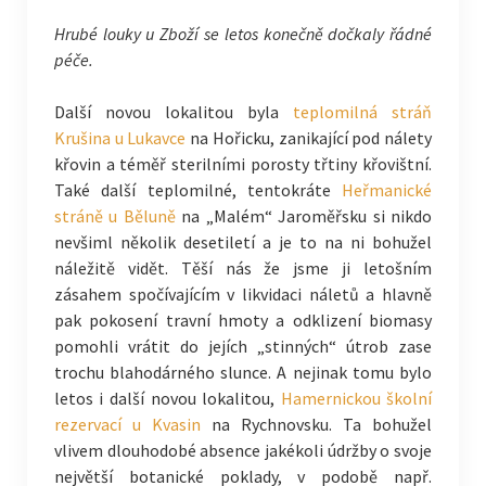
Hrubé louky u Zboží se letos konečně dočkaly řádné
péče.
Další novou lokalitou byla
teplomilná stráň
Krušina u Lukavce
na Hořicku, zanikající pod nálety
křovin a téměř sterilními porosty třtiny křovištní.
Také další teplomilné, tentokráte
Heřmanické
stráně u Běluně
na „Malém“ Jaroměřsku si nikdo
nevšiml několik desetiletí a je to na ni bohužel
náležitě vidět. Těší nás že jsme ji letošním
zásahem spočívajícím v likvidaci náletů a hlavně
pak pokosení travní hmoty a odklizení biomasy
pomohli vrátit do jejích „stinných“ útrob zase
trochu blahodárného slunce. A nejinak tomu bylo
letos i další novou lokalitou,
Hamernickou školní
rezervací u Kvasin
na Rychnovsku. Ta bohužel
vlivem dlouhodobé absence jakékoli údržby o svoje
největší botanické poklady, v podobě např.