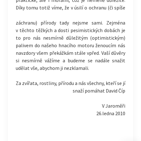
Díky tomu totiž víme, že v úsilí o ochranu (či spíše
záchranu) přírody tady nejsme sami. Zejména
v těchto těžkých a dosti pesimistických dobách je
to pro nás nesmírně důležitým (optimistickým)
palivem do našeho hnacího motoru ženoucím nás
navzdory všem překážkám stále vpřed. Vaší důvěry
si nesmírně vážíme a budeme se nadále snažit
udělat vše, abychom ji nezklamali.
Za zvířata, rostliny, přírodu a nás všechny, kteří se jí
snaží pomáhat David Číp
V Jaroměři
26.ledna 2010