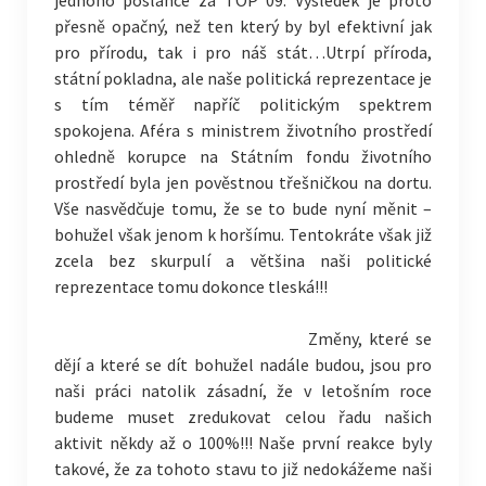
přesně opačný, než ten který by byl efektivní jak
pro přírodu, tak i pro náš stát…Utrpí příroda,
státní pokladna, ale naše politická reprezentace je
s tím téměř napříč politickým spektrem
spokojena. Aféra s ministrem životního prostředí
ohledně korupce na Státním fondu životního
prostředí byla jen pověstnou třešničkou na dortu.
Vše nasvědčuje tomu, že se to bude nyní měnit –
bohužel však jenom k horšímu. Tentokráte však již
zcela bez skurpulí a většina naši politické
reprezentace tomu dokonce tleská!!!
Změny, které se
dějí a které se dít bohužel nadále budou, jsou pro
naši práci natolik zásadní, že v letošním roce
budeme muset zredukovat celou řadu našich
aktivit někdy až o 100%!!! Naše první reakce byly
takové, že za tohoto stavu to již nedokážeme naši