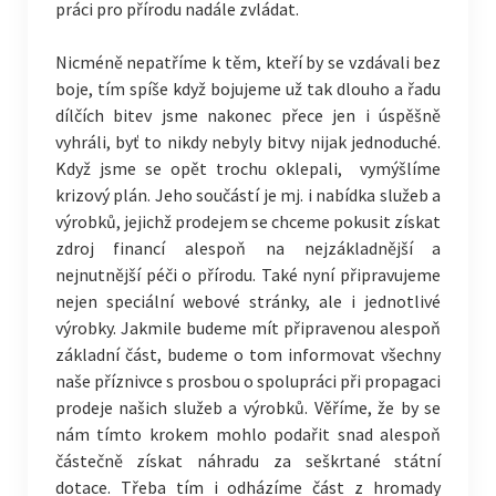
práci pro přírodu nadále zvládat.
Nicméně nepatříme k těm, kteří by se vzdávali bez
boje, tím spíše když bojujeme už tak dlouho a řadu
dílčích bitev jsme nakonec přece jen i úspěšně
vyhráli, byť to nikdy nebyly bitvy nijak jednoduché.
Když jsme se opět trochu oklepali, vymýšlíme
krizový plán. Jeho součástí je mj. i nabídka služeb a
výrobků, jejichž prodejem se chceme pokusit získat
zdroj financí alespoň na nejzákladnější a
nejnutnější péči o přírodu. Také nyní připravujeme
nejen speciální webové stránky, ale i jednotlivé
výrobky. Jakmile budeme mít připravenou alespoň
základní část, budeme o tom informovat všechny
naše příznivce s prosbou o spolupráci při propagaci
prodeje našich služeb a výrobků. Věříme, že by se
nám tímto krokem mohlo podařit snad alespoň
částečně získat náhradu za seškrtané státní
dotace. Třeba tím i odházíme část z hromady