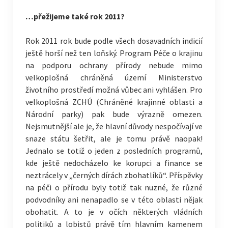
…přežijeme také rok 2011?
Rok 2011 rok bude podle všech dosavadních indicií
ještě horší než ten loňský. Program Péče o krajinu
na podporu ochrany přírody nebude mimo
velkoplošná chráněná území Ministerstvo
životního prostředí možná vůbec ani vyhlášen. Pro
velkoplošná ZCHÚ (Chráněné krajinné oblasti a
Národní parky) pak bude výrazně omezen.
Nejsmutnější ale je, že hlavní důvody nespočívají ve
snaze státu šetřit, ale je tomu právě naopak!
Jednalo se totiž o jeden z posledních programů,
kde ještě nedocházelo ke korupci a finance se
neztrácely v „černých dírách zbohatlíků“. Příspěvky
na péči o přírodu byly totiž tak nuzné, že různé
podvodníky ani nenapadlo se v této oblasti nějak
obohatit. A to je v očích některých vládních
politiků a lobistů právě tím hlavním kamenem