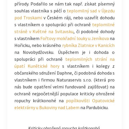
přírody. Podařilo se nám tak např. získat písemný
souhlas vlastníka s péčí o
teplomilný sad v Újezdu
pod Troskami
v Českém ráji, nebo uzavřít dohodu
s vlastníkem o spolupráci při ochraně
teplomilné
stráně v Květné na Svitavsku
, či podobné dohody
s vlastníkem
Fořtovy mokřadní louky u Jeníkova
na
Hořicku, nebo krásného
rybníka Zlatnice v Kanicích
na Novobydžovsku. Úspěchem je i dohoda o
spolupráci při ochraně
teplomilných strání na
úpatí Kunětické hory
s vlastníkem i kolegy z
občanského sdružení Daphne, či podobná dohoda s
vlastníkem i firmou Naturaservis s.r.o. (která pro
nás bude opatření velmi fundovaně zajišťovat) na
ochraně nejpočetnější populace kriticky ohrožené
ropuchy krátkonohé na
popílkovišti Opatovické
elektrárny u Bukoviny nad Labem
na Pardubicku.
Kriticky ohrožená ropucha krátkonohá.