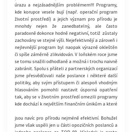
úrazu a nejzásadnějším problémem!!! Programy,
kde korupce vesele bují (např. operační program
životní prostředí) a jejich význam pro přírodu je
mnohdy nejen že zanedbatelný, ale často
paradoxně dokonce hodně negativní, totiž zůstaly
zachovány ve stejné výši. Nejefektivnějí a zároveň i
nejlevnější program byl naopak výrazně okleštěn
či spíše záměrně zlikvidován. V loňském roce jsme
se tomu snažili odhodlaně a možná i trochu naivně
zabránit. Spolu s přáteli z partnerských organizací
jsme přesvědčovali naše poslance i některé další
politiky, aby svým přístupem či alespoň vhodným
hlasováním pomohli nastavit úsporná opatření
tak, aby se v životním prostředí omezili programy
kde
dochází k největším finančním únikům a které
jsou navíc pro přírodu nejméně efektivní. Bohužel
jsme však uspěli jen u části opozičních poslanců a
jednoho poslance za TOP 09. Výsledek je proto