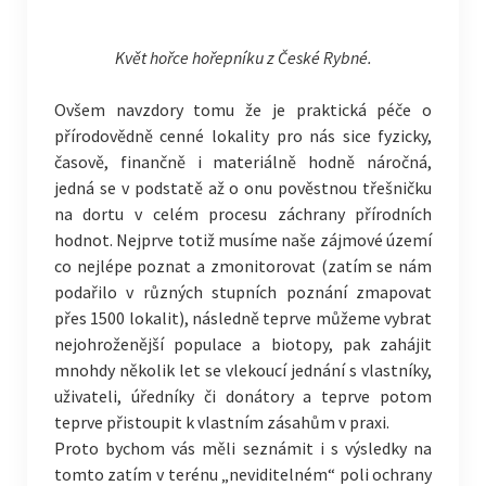
Květ hořce hořepníku z České Rybné.
Ovšem navzdory tomu že je praktická péče o
přírodovědně cenné lokality pro nás sice fyzicky,
časově, finančně i materiálně hodně náročná,
jedná se v podstatě až o onu pověstnou třešničku
na dortu v celém procesu záchrany přírodních
hodnot. Nejprve totiž musíme naše zájmové území
co nejlépe poznat a zmonitorovat (zatím se nám
podařilo v různých stupních poznání zmapovat
přes 1500 lokalit), následně teprve můžeme vybrat
nejohroženější populace a biotopy, pak zahájit
mnohdy několik let se vlekoucí jednání s vlastníky,
uživateli, úředníky či donátory a teprve potom
teprve přistoupit k vlastním zásahům v praxi.
Proto bychom vás měli seznámit i s výsledky na
tomto zatím v terénu „neviditelném“ poli ochrany