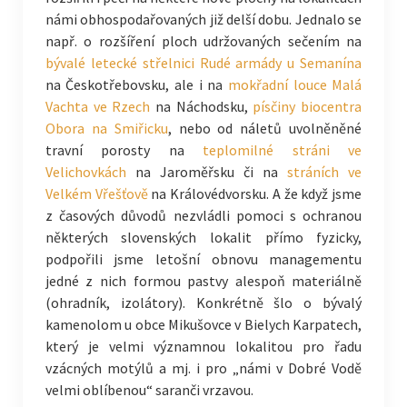
námi obhospodařovaných již delší dobu. Jednalo se
např. o rozšíření ploch udržovaných sečením na
bývalé letecké střelnici Rudé armády u Semanína
na Českotřebovsku, ale i na
mokřadní louce Malá
Vachta ve Rzech
na Náchodsku,
písčiny biocentra
Obora na Smiřicku
, nebo od náletů uvolněněné
travní porosty na
teplomilné stráni ve
Velichovkách
na Jaroměřsku či na
stráních ve
Velkém Vřešťově
na Královédvorsku. A že když jsme
z časových důvodů nezvládli pomoci s ochranou
některých slovenských lokalit přímo fyzicky,
podpořili jsme letošní obnovu managementu
jedné z nich formou pastvy alespoň materiálně
(ohradník, izolátory). Konkrétně šlo o bývalý
kamenolom u obce Mikušovce v Bielych Karpatech,
který je velmi významnou lokalitou pro řadu
vzácných motýlů a mj. i pro „námi v Dobré Vodě
velmi oblíbenou“ saranči vrzavou.