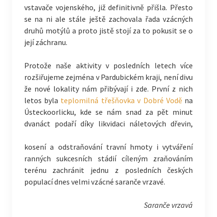
vstavače vojenského, již definitivně přišla. Přesto
se na ni ale stále ještě zachovala řada vzácných
druhů motýlů a proto jistě stojí za to pokusit se o
její záchranu.
Protože naše aktivity v posledních letech více
rozšiřujeme zejména v Pardubickém kraji, není divu
že nové lokality nám přibývají i zde. První z nich
letos byla
teplomilná třešňovka v Dobré Vodě
na
Ústeckoorlicku, kde se nám snad za pět minut
dvanáct podaří díky likvidaci
náletových dřevin,
kosení a odstraňování travní hmoty i vytváření
ranných sukcesních stádií cíleným zraňováním
terénu zachránit jednu z posledních českých
populací dnes velmi vzácné saranče vrzavé.
Saranče vrzavá