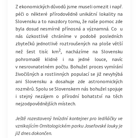
Z ekonomických důvodů jsme museli omezit i např.
péči o některé přírodovědně unikátní lokality na
Slovensku a to navzdory tomu, že naše pomoc zde
byla dosud nesmírně přínosná a významná. Co u
nás úzkostlivě chráníme v podobě posledních
zbytečků jednotlivě roztroušených na ploše větší
2
než šest tisíc km
, nacházíme na Slovensku
pohromadě klidně i na jedné louce, navíc
v nesrovnatelném počtu. Bohužel proces vymírání
živočišných a rostlinných populací se již nevyhýbá
ani Slovensku a dosahuje zde astronomických
rozměrů. Spolu se Slovenskem nás bohužel spojuje
i stejný nezájem o přírodní bohatství na těch
nejzodpovědnějších místech.
Ještě rozestavený hnízdní kontejner pro ledňáčky ve
vznikajícím Ornitologickém parku Josefovské louky je
již dnes dokončen.