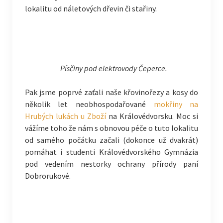
lokalitu od náletových dřevin či stařiny.
Písčiny pod elektrovody Čeperce.
Pak jsme poprvé zaťali naše křovinořezy a kosy do
několik let neobhospodařované
mokřiny na
Hrubých lukách u Zboží
na Královédvorsku. Moc si
vážíme toho že nám s obnovou péče o tuto lokalitu
od samého počátku začali (dokonce už dvakrát)
pomáhat i studenti Královédvorského Gymnázia
pod vedením nestorky ochrany přírody paní
Dobrorukové.