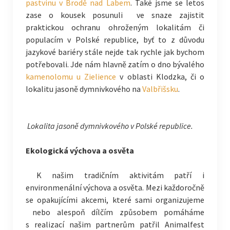
pastvinu v Brodě nad Labem
. Také jsme se letos
zase o kousek posunuli ve snaze zajistit
praktickou ochranu ohroženým lokalitám či
populacím v Polské republice, byť to z důvodu
jazykové bariéry stále nejde tak rychle jak bychom
potřebovali. Jde nám hlavně zatím o dno bývalého
kamenolomu u Zielience
v oblasti Klodzka, či o
lokalitu jasoně dymnivkového na
Valbřišsku
.
Lokalita jasoně dymnivkového v Polské republice.
Ekologická výchova a osvěta
K našim tradičním aktivitám patří i
environmenální výchova a osvěta. Mezi každoročně
se opakujícími akcemi, které sami organizujeme
nebo alespoň dílčím způsobem pomáháme
s realizací našim partnerům patřil Animalfest