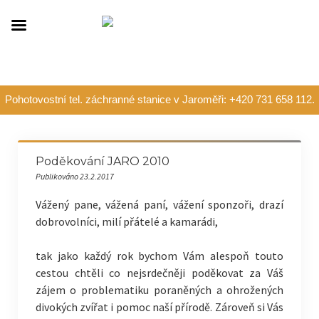
Pohotovostní tel. záchranné stanice v Jaroměři: +420 731 658 112.
Poděkování JARO 2010
Publikováno 23.2.2017
Vážený pane, vážená paní, vážení sponzoři, drazí
dobrovolníci, milí přátelé a kamarádi,
tak jako každý rok bychom Vám alespoň touto
cestou chtěli co nejsrdečněji poděkovat za Váš
zájem o problematiku poraněných a ohrožených
divokých zvířat i pomoc naší přírodě. Zároveň si Vás