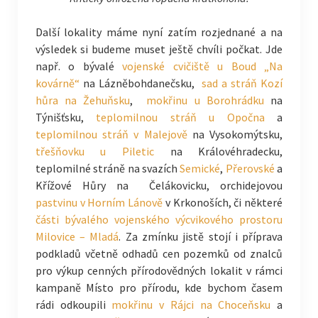
Další lokality máme nyní zatím rozjednané a na
výsledek si budeme muset ještě chvíli počkat. Jde
např. o bývalé
vojenské cvičiště u Boud „Na
kovárně“
na Lázněbohdanečsku,
sad a stráň Kozí
hůra na Žehuňsku
,
mokřinu u Borohrádku
na
Týnišťsku,
teplomilnou stráň u Opočna
a
teplomilnou stráň v Malejově
na Vysokomýtsku,
třešňovku u Piletic
na Královéhradecku,
teplomilné stráně na svazích
Semické
,
Přerovské
a
Křížové Hůry na Čelákovicku, orchidejovou
pastvinu v Horním Lánově
v Krkonoších, či některé
části bývalého vojenského výcvikového prostoru
Milovice – Mladá
. Za zmínku jistě stojí i příprava
podkladů včetně odhadů cen pozemků od znalců
pro výkup cenných přírodovědných lokalit v rámci
kampaně Místo pro přírodu, kde bychom časem
rádi odkoupili
mokřinu v Rájci na Choceňsku
a