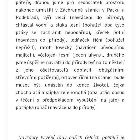
páteře, druhou jsme pro nedostatek prostoru
nakonec umístili v Záchranné stanici v Pátku u
Poděbrad), výři velcí (navráceni do přírody),
chřástal vodní a sluka lesní (bohužel oba tyto
ptáky se zachránit nepodařilo), křeček polní
(navrácen do přírody), ledňáček říční (bohužel
nepřežil), raroh lovecký (navrácen původnímu
majiteli), včelojedi lesní (jeden uhynul, druhého
jsme úspěšně navrátili do přírody byť na to někteří
z jeho ošetřovatelů doplatili obligátními
střevními potížemi), orlovec říční (na stanici bude
muset být umístěn do konce života), čejka
chocholatá a slípka zelenonohá (oba ptáci dosud
v léčení s předpokladem vypuštění na jaře) a
potápka roháč (navrácena do přírody).
Navzdory tvrzení řady našich čelních politiků je