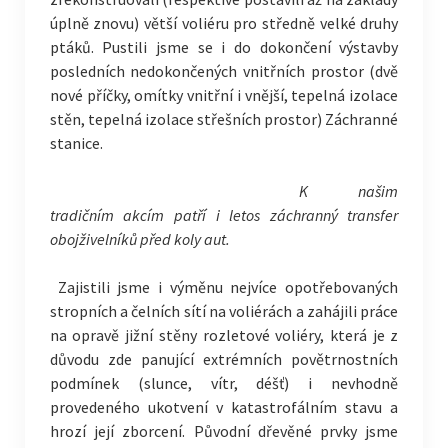
úplně znovu) větší voliéru pro středně velké druhy
ptáků. Pustili jsme se i do dokončení výstavby
posledních nedokončených vnitřních prostor (dvě
nové příčky, omítky vnitřní i vnější, tepelná izolace
stěn, tepelná izolace střešních prostor) Záchranné
stanice.
K našim
tradičním akcím patří i letos záchranný transfer
obojživelníků před koly aut.
Zajistili jsme i výměnu nejvíce opotřebovaných
stropních a čelních sítí na voliérách a zahájili práce
na opravě jižní stěny rozletové voliéry, která je z
důvodu zde panující extrémních povětrnostních
podmínek (slunce, vítr, déšť) i nevhodně
provedeného ukotvení v katastrofálním stavu a
hrozí její zborcení. Původní dřevěné prvky jsme