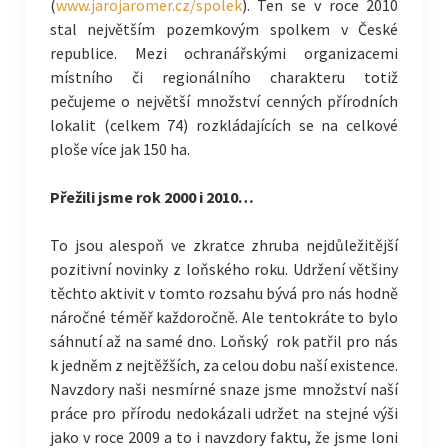
(
www.jarojaromer.cz/spolek
). Ten se v roce 2010
stal největším pozemkovým spolkem v České
republice. Mezi ochranářskými organizacemi
místního či regionálního charakteru totiž
pečujeme o největší množství cenných přírodních
lokalit (celkem 74) rozkládajících se na celkové
ploše více jak 150 ha.
Přežili jsme rok 2000 i 2010…
To jsou alespoň ve zkratce zhruba nejdůležitější
pozitivní novinky z loňského roku. Udržení většiny
těchto aktivit v tomto rozsahu bývá pro nás hodně
náročné téměř každoročně. Ale tentokráte to bylo
sáhnutí až na samé dno. Loňský rok patřil pro nás
k jedněm z nejtěžších, za celou dobu naší existence.
Navzdory naši nesmírné snaze jsme množství naší
práce pro přírodu nedokázali udržet na stejné výši
jako v roce 2009 a to i navzdory faktu, že jsme loni