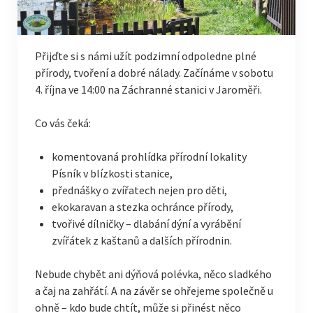
Přijďte si s námi užít podzimní odpoledne plné
přírody, tvoření a dobré nálady. Začínáme v sobotu
4. října ve 14:00 na Záchranné stanici v Jaroměři.
Co vás čeká:
komentovaná prohlídka přírodní lokality
Písník v blízkosti stanice,
přednášky o zvířatech nejen pro děti,
ekokaravan a stezka ochránce přírody,
tvořivé dílničky – dlabání dýní a vyrábění
zvířátek z kaštanů a dalších přírodnin.
Nebude chybět ani dýňová polévka, něco sladkého
a čaj na zahřátí. A na závěr se ohřejeme společně u
ohně – kdo bude chtít, může si přinést něco