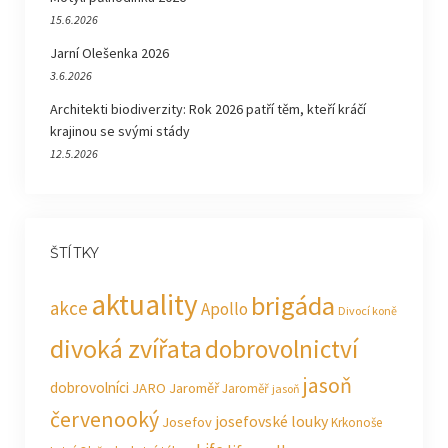
15.6.2026
Jarní Olešenka 2026
3.6.2026
Architekti biodiverzity: Rok 2026 patří těm, kteří kráčí
krajinou se svými stády
12.5.2026
ŠTÍTKY
aktuality
brigáda
akce
Apollo
Divocí koně
divoká zvířata
dobrovolnictví
jasoň
dobrovolníci
JARO Jaroměř
Jaroměř
jasoň
červenooký
josefovské louky
Josefov
Krkonoše