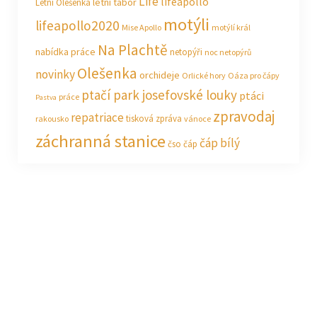
Life
lifeapollo
letní tábor
Letní Olešenka
motýli
lifeapollo2020
Mise Apollo
motýlí král
Na Plachtě
nabídka práce
netopýři
noc netopýrů
Olešenka
novinky
orchideje
Orlické hory
Oáza pro čápy
ptačí park josefovské louky
ptáci
práce
Pastva
zpravodaj
repatriace
tisková zpráva
rakousko
vánoce
záchranná stanice
čáp bílý
čso
čáp