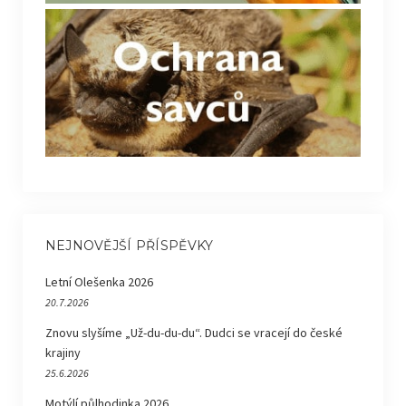
NEJNOVĚJŠÍ PŘÍSPĚVKY
Letní Olešenka 2026
20.7.2026
Znovu slyšíme „Už-du-du-du“. Dudci se vracejí do české
krajiny
25.6.2026
Motýlí půlhodinka 2026