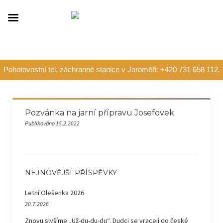
Pohotovostní tel. záchranné stanice v Jaroměři: +420 731 658 112.
Pozvánka na jarní přípravu Josefovek
Publikováno 15.2.2022
NEJNOVĚJŠÍ PŘÍSPĚVKY
Letní Olešenka 2026
20.7.2026
Znovu slyšíme „Už-du-du-du“. Dudci se vracejí do české