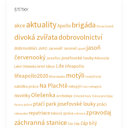
ŠTÍTKY
aktuality
brigáda
akce
Apollo
Divocí koně
divoká zvířata
dobrovolnictví
jasoň
dobrovolníci
JARO Jaroměř
Jaroměř
jasoň
červenooký
josefovské louky
Josefov
Krkonoše
Life
lifeapollo
letní tábor
Letní Olešenka
motýli
lifeapollo2020
Mise Apollo
motýlí král
Na Plachtě
nabídka práce
netopýři
noc netopýrů
Olešenka
novinky
orchideje
Orlické hory
Oáza pro čápy
ptačí park josefovské louky
ptáci
práce
Pastva
zpravodaj
repatriace
tisková zpráva
rakousko
vánoce
záchranná stanice
čáp bílý
čso
čáp