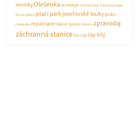
Olešenka
novinky
orchideje
Orlické hory
Oáza pro čápy
ptačí park josefovské louky
ptáci
práce
Pastva
zpravodaj
repatriace
tisková zpráva
rakousko
vánoce
záchranná stanice
čáp bílý
čso
čáp