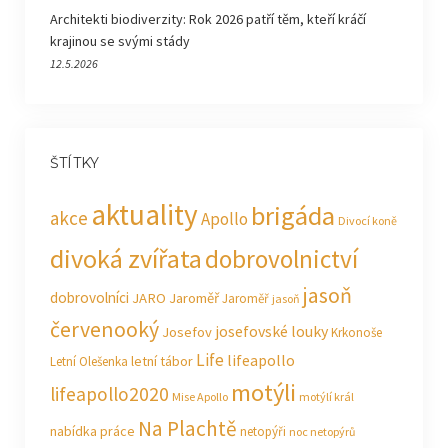
Architekti biodiverzity: Rok 2026 patří těm, kteří kráčí
krajinou se svými stády
12.5.2026
ŠTÍTKY
aktuality
brigáda
akce
Apollo
Divocí koně
divoká zvířata
dobrovolnictví
jasoň
dobrovolníci
JARO Jaroměř
Jaroměř
jasoň
červenooký
josefovské louky
Josefov
Krkonoše
Life
lifeapollo
letní tábor
Letní Olešenka
motýli
lifeapollo2020
Mise Apollo
motýlí král
Na Plachtě
nabídka práce
netopýři
noc netopýrů