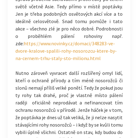
světě včetně Asie. Tedy přímo v místě poptávky.
Jen je třeba podobných osvětových akcí více a to
ideálně celosvětově. Snad tomu pomůže i tato
akce – všechno zlé je pro něco dobré. Podrobnosti
o proběhlém pálení rohoviny např.
zde:
https://www.novinky.cz/domaci/348283-ve-
dvore-kralove-spalili-rohy-nosorozcu-ktere-by-
na-cernem-trhu-staly-sto-milionu.html
Nutno zároveň vyvracet další rozšířený omyl lidí,
kteří o ochraně přírody a tím méně nosorožců či
slonů nemají příliš velké ponětí. Tedy že pokud jsou
ty rohy tak drahé, proč je vlastně místo pálení
raději oficiálně neprodávat a nefinancovat tím
ochranu nosorožců v přírodě. Jenže háček je v tom,
že poptávka je dnes už tak veliká, že ji nelze nasytit
stávajícími rohy nosorožců – i když by se kvůli tomu
vybili úplně všichni. Ostatně on stav, kdy budou do