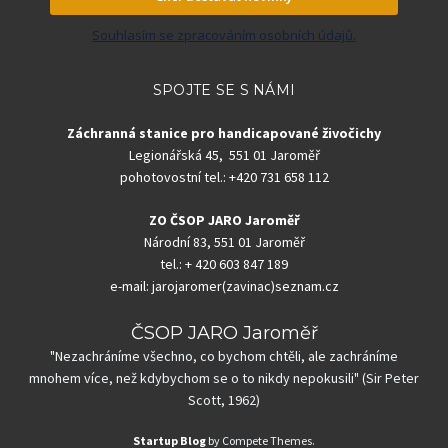
Souhlasím se zpracováním osobních údajů.
SPOJTE SE S NÁMI
Záchranná stanice pro handicapované živočichy
Legionářská 45, 551 01 Jaroměř
pohotovostní tel.: +420 731 658 112
ZO ČSOP JARO Jaroměř
Národní 83, 551 01 Jaroměř
tel.: + 420 603 847 189
e-mail: jarojaromer(zavinac)seznam.cz
ČSOP JARO Jaroměř
"Nezachráníme všechno, co bychom chtěli, ale zachráníme
mnohem více, než kdybychom se o to nikdy nepokusili" (Sir Peter
Scott, 1962)
Startup Blog
by Compete Themes.