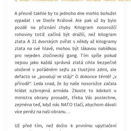
A přesně takhle by to jednoho dne mohlo bohužel
vypadat i ve Dvoře Králové. Ale pak už by bylo
pozdě na přiznání chyby. Kilogram nosorožčí
rohoviny totiž začíná být dražší, než kilogram
zlata. A 21 dvorských zvířat s někdy až kilogramy
zlata na své hlavě, mohou být lákavou nabídkou
pro nejeden zločinecký gang. Tím spíše pokud
nejsou jako každá správná zlatá cihla bezpečně
uložené v pořádném sejfu za tlustými zdmi, ale
defacto se „povalují ve stáji“ či dokonce téměř „v
přírodě“. Leda snad, že by naše nosorožce začala
hlídat ozbrojená armáda. Zkuste to kdokoli u
ministra obrany prosadit, třeba Vás poslechne,
zejména teď, když nás NATO tlačí, abychom dávali
více peněz na naši obranu…
Už před tím, než došlo k prvnímu upytlačení