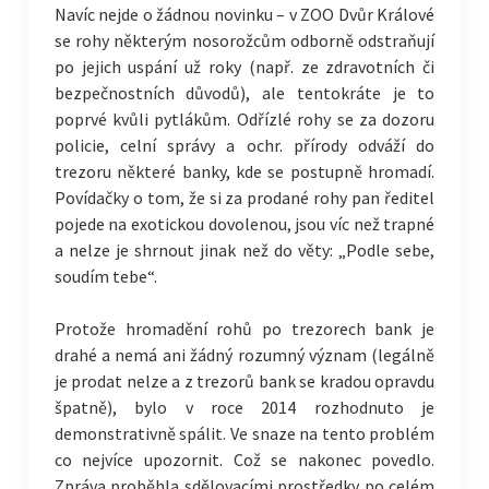
Navíc nejde o žádnou novinku – v ZOO Dvůr Králové
se rohy některým nosorožcům odborně odstraňují
po jejich uspání už roky (např. ze zdravotních či
bezpečnostních důvodů), ale tentokráte je to
poprvé kvůli pytlákům. Odřízlé rohy se za dozoru
policie, celní správy a ochr. přírody odváží do
trezoru některé banky, kde se postupně hromadí.
Povídačky o tom, že si za prodané rohy pan ředitel
pojede na exotickou dovolenou, jsou víc než trapné
a nelze je shrnout jinak než do věty: „Podle sebe,
soudím tebe“.
Protože hromadění rohů po trezorech bank je
drahé a nemá ani žádný rozumný význam (legálně
je prodat nelze a z trezorů bank se kradou opravdu
špatně), bylo v roce 2014 rozhodnuto je
demonstrativně spálit. Ve snaze na tento problém
co nejvíce upozornit. Což se nakonec povedlo.
Zpráva proběhla sdělovacími prostředky po celém