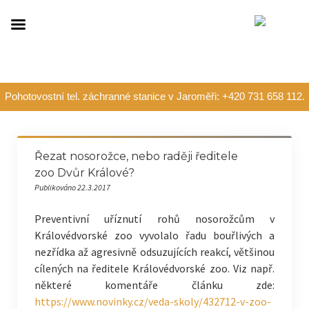
Pohotovostní tel. záchranné stanice v Jaroměři: +420 731 658 112.
Řezat nosorožce, nebo raději ředitele
zoo Dvůr Králové?
Publikováno 22.3.2017
Preventivní uříznutí rohů nosorožcům v
Královédvorské zoo vyvolalo řadu bouřlivých a
nezřídka až agresivně odsuzujících reakcí, většinou
cílených na ředitele Královédvorské zoo. Viz např.
některé komentáře článku zde:
https://www.novinky.cz/veda-skoly/432712-v-zoo-