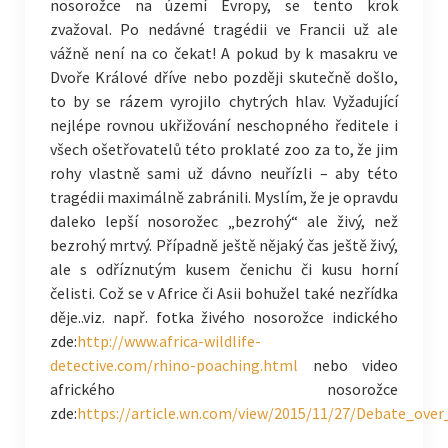
nosorožce na území Evropy, se tento krok
zvažoval. Po nedávné tragédii ve Francii už ale
vážně není na co čekat! A pokud by k masakru ve
Dvoře Králové dříve nebo později skutečně došlo,
to by se rázem vyrojilo chytrých hlav. Vyžadující
nejlépe rovnou ukřižování neschopného ředitele i
všech ošetřovatelů této proklaté zoo za to, že jim
rohy vlastně sami už dávno neuřízli – aby této
tragédii maximálně zabránili. Myslím, že je opravdu
daleko lepší nosorožec „bezrohý“ ale živý, než
bezrohý mrtvý. Případně ještě nějaký čas ještě živý,
ale s odříznutým kusem čenichu či kusu horní
čelisti. Což se v Africe či Asii bohužel také nezřídka
děje..viz. např. fotka živého nosorožce indického
zde:
http://www.africa-wildlife-
detective.com/rhino-poaching.html
nebo video
afrického nosorožce
zde:
https://article.wn.com/view/2015/11/27/Debate_ove