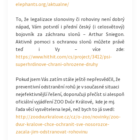
elephants.org/aktualne/
To, že legalizace slonoviny či rohoviny není dobrý
nápad, Vám potvrdí i přední český (i celosvětový)
bojovník za záchranu slonů – Arthur Sniegon.
Aktivně pomoci s ochranou slonů můžete právě
teď i Vy – více zde:
https://www.hithit.com/cs/project/3412/psi-
superhrdinove-chrani-ohrozene-druhy
Pokud jsem Vás zatím stále ještě nepřesvědčil, že
preventivní odstranění rohů je v současné situaci
nejefektivnější řešení, doporučuji přečíst si alespoň
oficiální vyjádření ZOO Dvůr Králové, kde je mj.
řada věcí vysvětelena lepé, než bych to já svedl:
http://zoodvurkralove.cz/cz/o-zoo/novinky/zoo-
dvur-kralove-chce-ochranit-sve-nosorozce-
zacala-jim-odstranovat-rohovinu