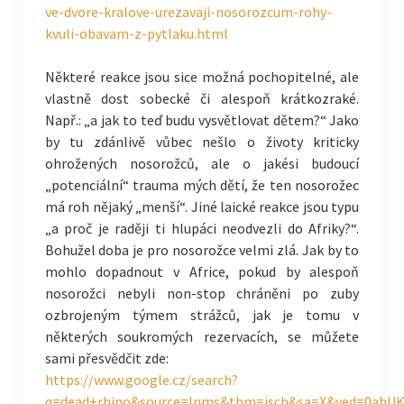
ve-dvore-kralove-urezavaji-nosorozcum-rohy-
kvuli-obavam-z-pytlaku.html
Některé reakce jsou sice možná pochopitelné, ale
vlastně dost sobecké či alespoň krátkozraké.
Např.: „a jak to teď budu vysvětlovat dětem?“ Jako
by tu zdánlivě vůbec nešlo o životy kriticky
ohrožených nosorožců, ale o jakési budoucí
„potenciální“ trauma mých dětí, že ten nosorožec
má roh nějaký „menší“. Jiné laické reakce jsou typu
„a proč je raději ti hlupáci neodvezli do Afriky?“.
Bohužel doba je pro nosorožce velmi zlá. Jak by to
mohlo dopadnout v Africe, pokud by alespoň
nosorožci nebyli non-stop chráněni po zuby
ozbrojeným týmem strážců, jak je tomu v
některých soukromých rezervacích, se můžete
sami přesvědčit zde:
https://www.google.cz/search?
q=dead+rhino&source=lnms&tbm=isch&sa=X&ved=0ahU