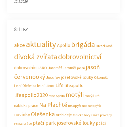
12.5.2026
ŠTÍTKY
aktuality
brigáda
akce
Apollo
Divocí koně
divoká zvířata
dobrovolnictví
jasoň
dobrovolníci
JARO Jaroměř
Jaroměř
jasoň
červenooký
josefovské louky
Josefov
Krkonoše
Life
lifeapollo
letní tábor
Letní Olešenka
motýli
lifeapollo2020
Mise Apollo
motýlí král
Na Plachtě
nabídka práce
netopýři
noc netopýrů
Olešenka
novinky
orchideje
Orlické hory
Oáza pro čápy
ptačí park josefovské louky
ptáci
práce
Pastva