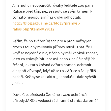
A nemohu nedopuručit i úvahy ředitele zoo pana
Rabase před tím, než se spolu se svým týmem k
tomuto nepopulárnímu kroku odhodlali:
http://blog.aktualne.cz/blogy/premysl-
rabas.php?itemid=29012
Věřím, že po zvážení všech pro a proti každý jen
trochu soudný milovník přírody musí uznat, že i
když se nejedná o nic, z čeho by měl kdokoli radost,
je to za stávající situace asi jedno z nejúčinnějších
řešení, jak tato krásná zvířata pomoci ochránit
alespoň v Evropě, když už se to v Africe a Asii příliš
nedaří. Kéž by se to takto „jednoduše“ dalo vyřešit i
jinde…
David Číp, předseda Českého svazu ochránců
přírody JARO a vedoucí záchranné stanice Jaroměř