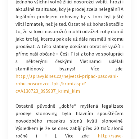
jednoho všichni volně žijící nosorožci vybiti, hrozí i
aktuálně za situace, kdy je prodej zcela nelegální! A
legálním prodejem rohoviny by v tom byl ještě
větší zmatek, než je teď. Ostatně už bohatě stačilo
to, že si lovci nosorožců mohli odvážet rohy domů
jako trofej, kterou pak ale už dále nesměli nikomu
prodávat. A této slabiny dokázali obratně využít i
přímo naši občané = Češi. Ti si z toho ve spolupráci
s některými českými Vietnamci udělali
stamiliónový byznys! Více zde:
http://zpravy.idnes.cz/nejvetsi-pripad-pasovani-
rohu-nosorozce-fpk-/krimi.aspx?
c=A130723_095937_krimi_klm
Ostatně původně „dobře“ myšlená legalizace
prodeje slonoviny, byla hlavním spouštěčem
novodobého masakru slonů kvůli slonovině.
Výsledkem je že se dnes zabíjí přes 30 tisíc slonů
ročně ( ! ). Více zde:
http://save-