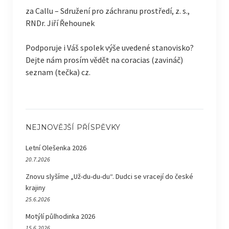
za Callu – Sdružení pro záchranu prostředí, z. s.,
RNDr. Jiří Řehounek
Podporuje i Váš spolek výše uvedené stanovisko?
Dejte nám prosím vědět na coracias (zavináč)
seznam (tečka) cz.
NEJNOVĚJŠÍ PŘÍSPĚVKY
Letní Olešenka 2026
20.7.2026
Znovu slyšíme „Už-du-du-du“. Dudci se vracejí do české
krajiny
25.6.2026
Motýlí půlhodinka 2026
15.6.2026