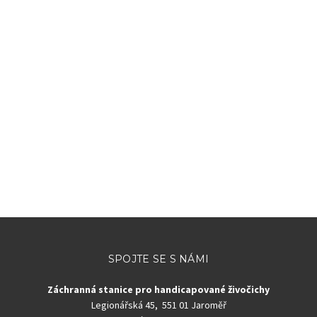
SPOJTE SE S NÁMI
Záchranná stanice pro handicapované živočichy
Legionářská 45, 551 01 Jaroměř