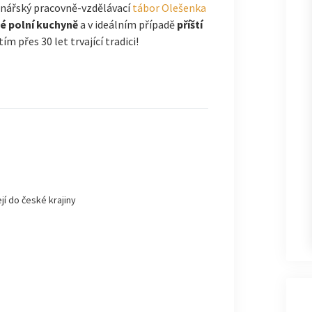
ranářský pracovně-vzdělávací
tábor Olešenka
é polní kuchyně
a v ideálním případě
příští
tím přes 30 let trvající tradici!
jí do české krajiny