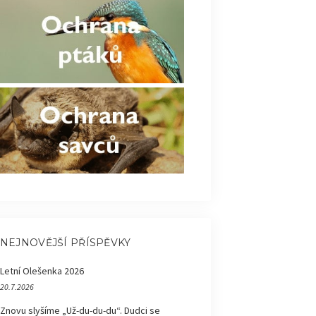
NEJNOVĚJŠÍ PŘÍSPĚVKY
Letní Olešenka 2026
20.7.2026
Znovu slyšíme „Už-du-du-du“. Dudci se