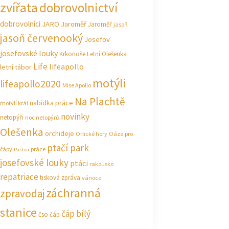
zvířata
dobrovolnictví
dobrovolníci
JARO Jaroměř
Jaroměř
jasoň
jasoň červenooký
Josefov
josefovské louky
Krkonoše
Letní Olešenka
Life
lifeapollo
letní tábor
motýli
lifeapollo2020
Mise Apollo
Na Plachtě
nabídka práce
motýlí král
novinky
netopýři
noc netopýrů
Olešenka
orchideje
Orlické hory
Oáza pro
ptačí park
čápy
práce
Pastva
josefovské louky
ptáci
rakousko
repatriace
tisková zpráva
vánoce
záchranná
zpravodaj
stanice
čáp bílý
čso
čáp