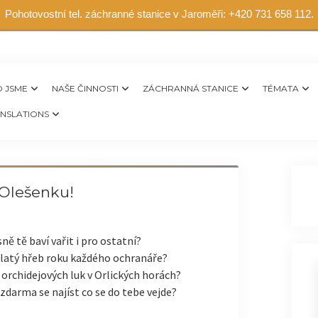
Pohotovostní tel. záchranné stanice v Jaroměři: +420 731 658 112.
 JSME
NAŠE ČINNOSTI
ZÁCHRANNÁ STANICE
TÉMATA
NSLATIONS
Olešenku!
ně tě baví vařit i pro ostatní?
zlatý hřeb roku každého ochranáře?
 orchidejových luk v Orlických horách?
 zdarma se najíst co se do tebe vejde?