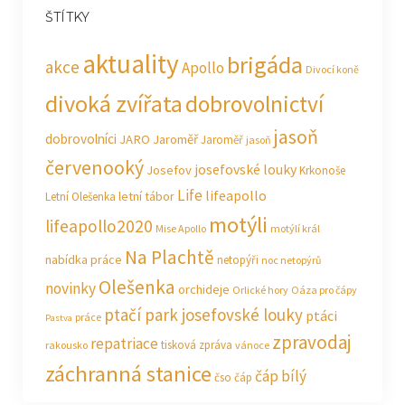
ŠTÍTKY
aktuality
brigáda
akce
Apollo
Divocí koně
divoká zvířata
dobrovolnictví
jasoň
dobrovolníci
JARO Jaroměř
Jaroměř
jasoň
červenooký
josefovské louky
Josefov
Krkonoše
Life
lifeapollo
letní tábor
Letní Olešenka
motýli
lifeapollo2020
Mise Apollo
motýlí král
Na Plachtě
nabídka práce
netopýři
noc netopýrů
Olešenka
novinky
orchideje
Orlické hory
Oáza pro čápy
ptačí park josefovské louky
ptáci
práce
Pastva
zpravodaj
repatriace
tisková zpráva
rakousko
vánoce
záchranná stanice
čáp bílý
čso
čáp