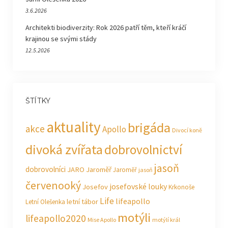
3.6.2026
Architekti biodiverzity: Rok 2026 patří těm, kteří kráčí
krajinou se svými stády
12.5.2026
ŠTÍTKY
aktuality
brigáda
akce
Apollo
Divocí koně
divoká zvířata
dobrovolnictví
jasoň
dobrovolníci
JARO Jaroměř
Jaroměř
jasoň
červenooký
josefovské louky
Josefov
Krkonoše
Life
lifeapollo
letní tábor
Letní Olešenka
motýli
lifeapollo2020
Mise Apollo
motýlí král