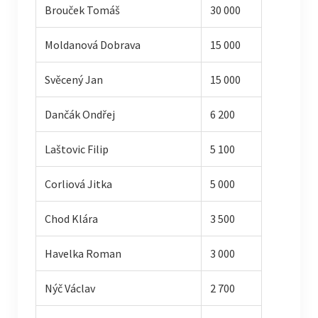
Brouček Tomáš
30 000
Moldanová Dobrava
15 000
Svěcený Jan
15 000
Dančák Ondřej
6 200
Laštovic Filip
5 100
Corliová Jitka
5 000
Chod Klára
3 500
Havelka Roman
3 000
Nýč Václav
2 700