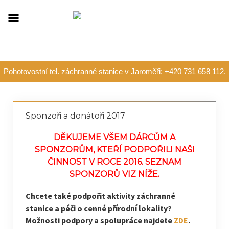
Pohotovostní tel. záchranné stanice v Jaroměři: +420 731 658 112.
Sponzoři a donátoři 2017
DĚKUJEME VŠEM DÁRCŮM A
SPONZORŮM, KTEŘÍ PODPOŘILI NAŠI
ČINNOST V ROCE 2016. SEZNAM
SPONZORŮ VIZ NÍŽE.
Chcete také podpořit aktivity záchranné
stanice a péči o cenné přírodní lokality?
Možnosti podpory a spolupráce najdete
ZDE
.