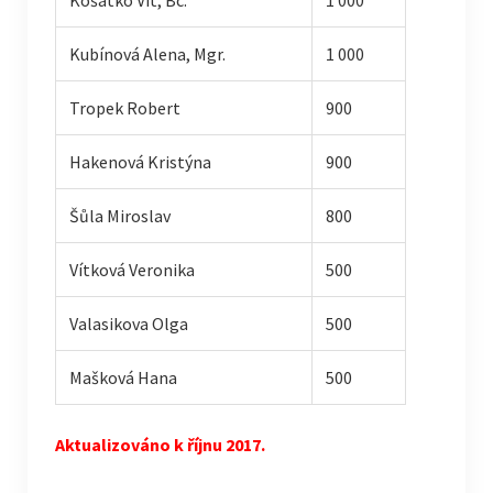
Košátko Vít, Bc.
1 000
Kubínová Alena, Mgr.
1 000
Tropek Robert
900
Hakenová Kristýna
900
Šůla Miroslav
800
Vítková Veronika
500
Valasikova Olga
500
Mašková Hana
500
Aktualizováno k říjnu 2017.