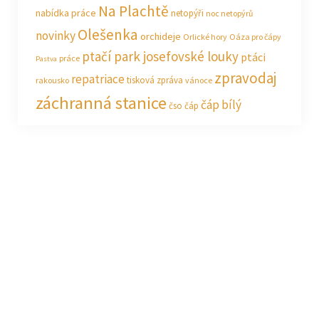
Na Plachtě
nabídka práce
netopýři
noc netopýrů
Olešenka
novinky
orchideje
Orlické hory
Oáza pro čápy
ptačí park josefovské louky
ptáci
práce
Pastva
zpravodaj
repatriace
tisková zpráva
rakousko
vánoce
záchranná stanice
čáp bílý
čso
čáp