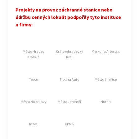
Projekty na provoz záchranné stanice nebo
údržbu cenných lokalit podpořily tyto instituce
a firmy:
Město Hradec
Královehradecký
Merkuria Artes a.s
Králové
Kraj
Tesco
Trotina Auto
Město Smiřice
Město Holohlavy
Město Jaroměř
Nutrin
Inzat
KPMG