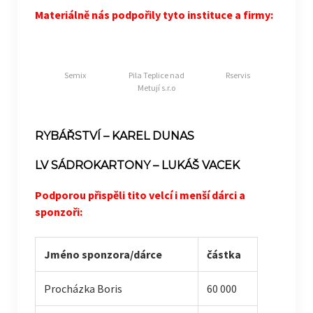
Materiálně nás podpořily tyto instituce a firmy:
Semix
Pila Teplice nad
Rservis
Metují s.r.o
RYBÁŘSTVÍ – KAREL DUNAS
LV SÁDROKARTONY – LUKÁŠ VACEK
Podporou přispěli tito velcí i menší dárci a
sponzoři:
Jméno sponzora/dárce
částka
Procházka Boris
60 000