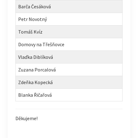
Barča Česáková
Petr Novotný
Tomáš Kvíz
Domovy na Třešňovce
Vlaďka Diblíková
Zuzana Porcalová
Zdeňka Kopecká
Blanka Řičařová
Děkujeme!