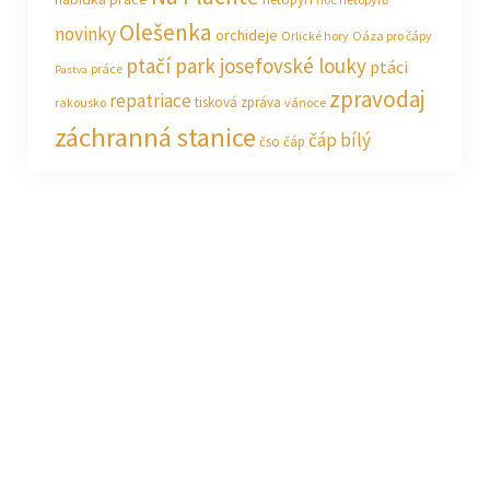
Olešenka
novinky
orchideje
Orlické hory
Oáza pro čápy
ptačí park josefovské louky
ptáci
práce
Pastva
zpravodaj
repatriace
tisková zpráva
rakousko
vánoce
záchranná stanice
čáp bílý
čso
čáp