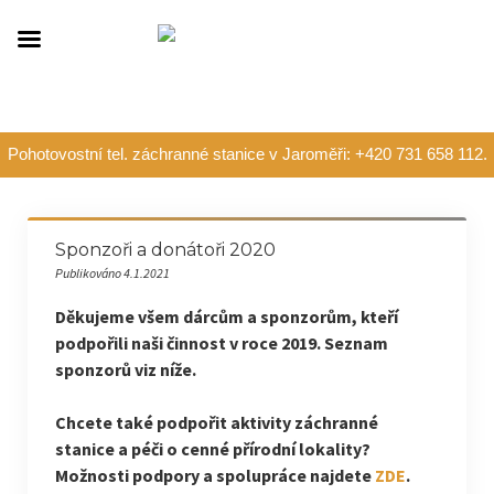
Pohotovostní tel. záchranné stanice v Jaroměři: +420 731 658 112.
Sponzoři a donátoři 2020
Publikováno 4.1.2021
Děkujeme všem dárcům a sponzorům, kteří
podpořili naši činnost v roce 2019. Seznam
sponzorů viz níže.
Chcete také podpořit aktivity záchranné
stanice a péči o cenné přírodní lokality?
Možnosti podpory a spolupráce najdete
ZDE
.