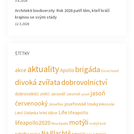
3.6.2026
Architekti biodiverzity: Rok 2026 patří těm, kteří kráčí
krajinou se svými stády
12.5.2026
ŠTÍTKY
aktuality
brigáda
akce
Apollo
Divocí koně
divoká zvířata
dobrovolnictví
jasoň
dobrovolníci
JARO Jaroměř
Jaroměř
jasoň
červenooký
josefovské louky
Josefov
Krkonoše
Life
lifeapollo
letní tábor
Letní Olešenka
motýli
lifeapollo2020
Mise Apollo
motýlí král
Na Plachtě
nabídka práce
netopýři
noc netopýrů