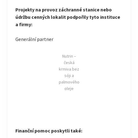
Projekty na provoz záchranné stanice nebo
údržbu cenných lokalit podpořily tyto instituce
a firmy:
Generální partner
Nutrin –
česká
krmiva bez
sóji a
palmového
oleje
Finanční pomoc poskytli také: