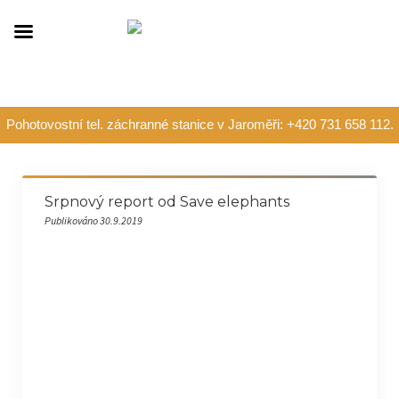
Pohotovostní tel. záchranné stanice v Jaroměři: +420 731 658 112.
Srpnový report od Save elephants
Publikováno 30.9.2019