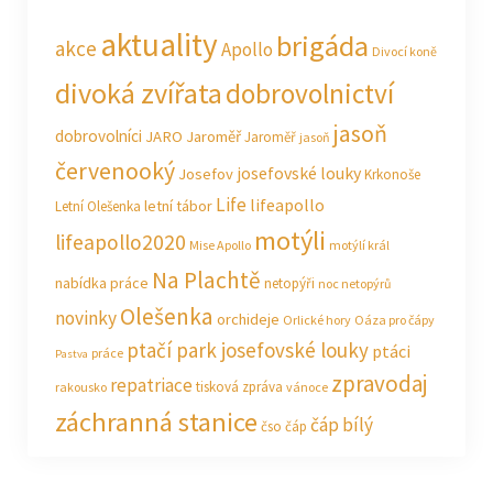
aktuality
brigáda
akce
Apollo
Divocí koně
divoká zvířata
dobrovolnictví
jasoň
dobrovolníci
JARO Jaroměř
Jaroměř
jasoň
červenooký
josefovské louky
Josefov
Krkonoše
Life
lifeapollo
letní tábor
Letní Olešenka
motýli
lifeapollo2020
Mise Apollo
motýlí král
Na Plachtě
nabídka práce
netopýři
noc netopýrů
Olešenka
novinky
orchideje
Orlické hory
Oáza pro čápy
ptačí park josefovské louky
ptáci
práce
Pastva
zpravodaj
repatriace
tisková zpráva
rakousko
vánoce
záchranná stanice
čáp bílý
čso
čáp